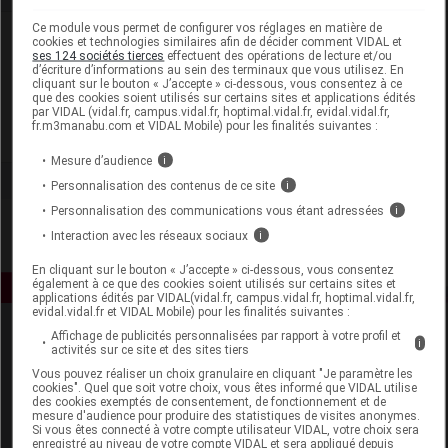
Ce module vous permet de configurer vos réglages en matière de
Laboratoire
cookies et technologies similaires afin de décider comment VIDAL et
ses 124 sociétés tierces
effectuent des opérations de lecture et/ou
d’écriture d’informations au sein des terminaux que vous utilisez. En
cliquant sur le bouton « J’accepte » ci-dessous, vous consentez à ce
La Drome Provençale
que des cookies soient utilisés sur certains sites et applications édités
par VIDAL (vidal.fr, campus.vidal.fr, hoptimal.vidal.fr, evidal.vidal.fr,
fr.m3manabu.com et VIDAL Mobile) pour les finalités suivantes :
Voir la fiche laboratoire
Mesure d’audience
i
Personnalisation des contenus de ce site
i
Personnalisation des communications vous étant adressées
i
Interaction avec les réseaux sociaux
i
En cliquant sur le bouton « J’accepte » ci-dessous, vous consentez
également à ce que des cookies soient utilisés sur certains sites et
applications édités par VIDAL(vidal.fr, campus.vidal.fr, hoptimal.vidal.fr,
evidal.vidal.fr et VIDAL Mobile) pour les finalités suivantes :
Affichage de publicités personnalisées par rapport à votre profil et
i
activités sur ce site et des sites tiers
Vous pouvez réaliser un choix granulaire en cliquant "Je paramètre les
cookies". Quel que soit votre choix, vous êtes informé que VIDAL utilise
des cookies exemptés de consentement, de fonctionnement et de
mesure d'audience pour produire des statistiques de visites anonymes.
Si vous êtes connecté à votre compte utilisateur VIDAL, votre choix sera
Espace produit
enregistré au niveau de votre compte VIDAL et sera appliqué depuis