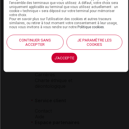
l’ensemble des terminaux que vous utilisez. A défaut, votre choix sera
Boutique
uniquement applicable au terminal que vous utilisez actuellement : un
cookie « technique » sera déposé sur votre terminal pour mémoriser
VIDAL Expert
votre choix.
VIDAL Hoptimal
Pour en savoir plus sur l’utilisation des cookies et autres traceurs
similaires, ou retirer à tout moment votre consentement à leur usage,
eVIDAL
nous vous invitons à vous rendre sur notre
Politique cookies
.
VIDAL Mobile
VIDAL widget
CONTINUER SANS
JE PARAMÈTRE LES
VIDAL Sécurisation
ACCEPTER
COOKIES
VIDAL e-Services
Espace institutionnel
J'ACCEPTE
Qui sommes-nous ?
VIDAL France
Carrières
Charte éthique et
déontologique
Service client
Contact
Aide
Espace partenaires