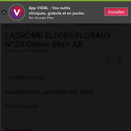
App VIDAL : Vos outils
Installer
×
cliniques, gratuits et en poche.
Sur Google Play
LADRÔME ELIXIRS FLORAUX N°2
DM & Parapharmacie
LADRÔME ELIXIRS FLORAUX
N°29 Olivier élixir AB
Mise à jour : 23 juillet 2026
Copier l'url
COMMERCIALISÉ
Classification paramédicale VIDAL
Email
Non renseigné
Sommaire