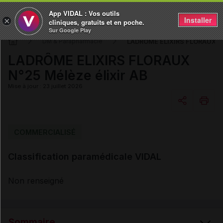
App VIDAL : Vos outils
Installer
×
cliniques, gratuits et en poche.
Sur Google Play
LADRÔME ELIXIRS FLORAUX N°
DM & Parapharmacie
LADRÔME ELIXIRS FLORAUX
N°25 Mélèze élixir AB
Mise à jour : 23 juillet 2026
Copier l'url
COMMERCIALISÉ
Classification paramédicale VIDAL
Email
Non renseigné
Sommaire