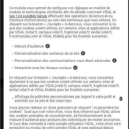
Ce module vous permet de configurer vos réglages en matière de
Laboratoire
cookies et technologies similaires afin de décider comment VIDAL et
ses 124 sociétés tierces
effectuent des opérations de lecture et/ou
d’écriture d’informations au sein des terminaux que vous utilisez. En
cliquant sur le bouton « J’accepte » ci-dessous, vous consentez à ce
La Drome Provençale
que des cookies soient utilisés sur certains sites et applications édités
par VIDAL (vidal.fr, campus.vidal.fr, hoptimal.vidal.fr, evidal.vidal.fr,
fr.m3manabu.com et VIDAL Mobile) pour les finalités suivantes :
Voir la fiche laboratoire
Mesure d’audience
i
Personnalisation des contenus de ce site
i
Personnalisation des communications vous étant adressées
i
Interaction avec les réseaux sociaux
i
En cliquant sur le bouton « J’accepte » ci-dessous, vous consentez
également à ce que des cookies soient utilisés sur certains sites et
applications édités par VIDAL(vidal.fr, campus.vidal.fr, hoptimal.vidal.fr,
evidal.vidal.fr et VIDAL Mobile) pour les finalités suivantes :
Affichage de publicités personnalisées par rapport à votre profil et
i
activités sur ce site et des sites tiers
Vous pouvez réaliser un choix granulaire en cliquant "Je paramètre les
cookies". Quel que soit votre choix, vous êtes informé que VIDAL utilise
des cookies exemptés de consentement, de fonctionnement et de
mesure d'audience pour produire des statistiques de visites anonymes.
Si vous êtes connecté à votre compte utilisateur VIDAL, votre choix sera
Espace produit
enregistré au niveau de votre compte VIDAL et sera appliqué depuis