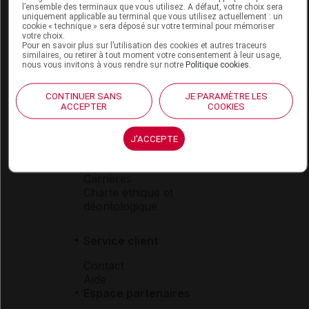
l’ensemble des terminaux que vous utilisez. A défaut, votre choix sera
Boutique
uniquement applicable au terminal que vous utilisez actuellement : un
cookie « technique » sera déposé sur votre terminal pour mémoriser
VIDAL Expert
votre choix.
VIDAL Hoptimal
Pour en savoir plus sur l’utilisation des cookies et autres traceurs
similaires, ou retirer à tout moment votre consentement à leur usage,
eVIDAL
nous vous invitons à vous rendre sur notre
Politique cookies
.
VIDAL Mobile
VIDAL widget
CONTINUER SANS
JE PARAMÈTRE LES
VIDAL Sécurisation
ACCEPTER
COOKIES
VIDAL e-Services
Espace institutionnel
J'ACCEPTE
Qui sommes-nous ?
VIDAL France
Carrières
Charte éthique et
déontologique
Service client
Contact
Aide
Espace partenaires