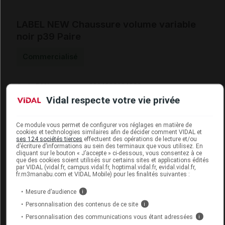
LABEL NEW Chaussure volume variable
noir p39 Paire
Commercialisé
Code EAN
3664588004538
Labo. Distributeur
Neut
Vidal respecte votre vie privée
Ce module vous permet de configurer vos réglages en matière de
cookies et technologies similaires afin de décider comment VIDAL et
ses 124 sociétés tierces
effectuent des opérations de lecture et/ou
Code
Code
Nature
d’écriture d’informations au sein des terminaux que vous utilisez. En
Désignation
cliquant sur le bouton « J’accepte » ci-dessous, vous consentez à ce
LPPR
prestation
prestation
que des cookies soient utilisés sur certains sites et applications édités
par VIDAL (vidal.fr, campus.vidal.fr, hoptimal.vidal.fr, evidal.vidal.fr,
fr.m3manabu.com et VIDAL Mobile) pour les finalités suivantes :
CHUT POUR
Mesure d’audience
i
AUGMENTATION
Personnalisation des contenus de ce site
i
Orthèses
7177718
DU VOLUME DE
DVO
Personnalisation des communications vous étant adressées
i
diverses