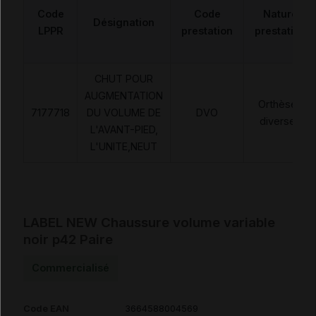
Code
Code
Nature
Désignation
LPPR
prestation
prestation
CHUT POUR
AUGMENTATION
Orthèses
7177718
DU VOLUME DE
DVO
diverses
L'AVANT-PIED,
L'UNITE,NEUT
LABEL NEW Chaussure volume variable
noir p42 Paire
Commercialisé
Code EAN
3664588004569