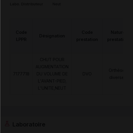
Labo. Distributeur
Neut
Code
Code
Nature
Désignation
LPPR
prestation
prestation
CHUT POUR
AUGMENTATION
Orthèses
7177718
DU VOLUME DE
DVO
diverses
L'AVANT-PIED,
L'UNITE,NEUT
Laboratoire