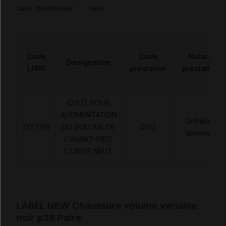
Labo. Distributeur
Neut
Code
Code
Nature
Désignation
LPPR
prestation
prestation
CHUT POUR
AUGMENTATION
Orthèses
7177718
DU VOLUME DE
DVO
diverses
L'AVANT-PIED,
L'UNITE,NEUT
LABEL NEW Chaussure volume variable
noir p38 Paire