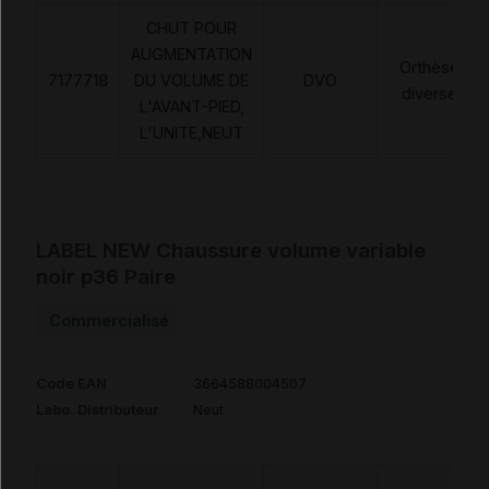
CHUT POUR
AUGMENTATION
Orthèses
7177718
DU VOLUME DE
DVO
diverses
L'AVANT-PIED,
L'UNITE,NEUT
LABEL NEW Chaussure volume variable
noir p36 Paire
Commercialisé
Code EAN
3664588004507
Labo. Distributeur
Neut