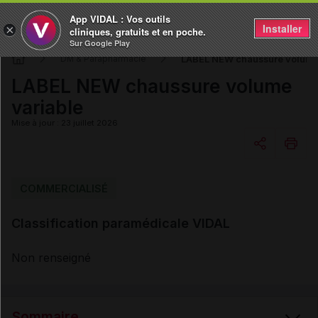
App VIDAL : Vos outils
Installer
×
cliniques, gratuits et en poche.
Sur Google Play
LABEL NEW chaussure volume
DM & Parapharmacie
LABEL NEW chaussure volume
variable
Mise à jour : 23 juillet 2026
Copier l'url
COMMERCIALISÉ
Classification paramédicale VIDAL
Email
Non renseigné
Sommaire