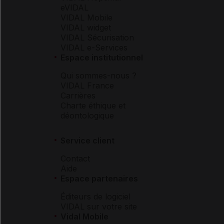
eVIDAL
VIDAL Mobile
VIDAL widget
VIDAL Sécurisation
VIDAL e-Services
Espace institutionnel
Qui sommes-nous ?
VIDAL France
Carrières
Charte éthique et
déontologique
Service client
Contact
Aide
Espace partenaires
Éditeurs de logiciel
VIDAL sur votre site
Vidal Mobile