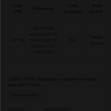
Code
Code
Nature
Désignation
LPPR
prestation
prestation
CHUT POUR
AUGMENTATION
Orthèses
7177718
DU VOLUME DE
DVO
diverses
L'AVANT-PIED,
L'UNITE,NEUT
LABEL NEW Chaussure volume variable
noir p37 Paire
Commercialisé
Code EAN
3664588004514