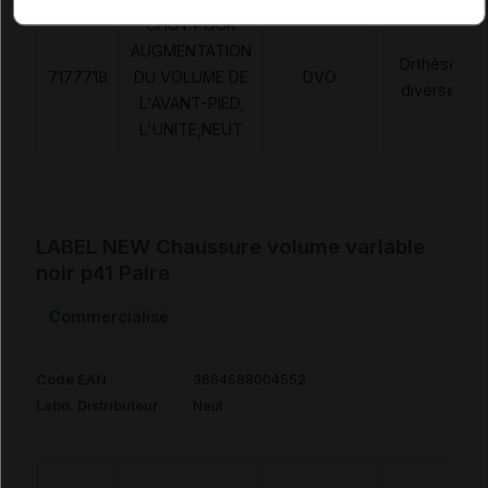
CHUT POUR
AUGMENTATION
Orthèses
7177718
DU VOLUME DE
DVO
diverses
L'AVANT-PIED,
L'UNITE,NEUT
LABEL NEW Chaussure volume variable
noir p41 Paire
Commercialisé
Code EAN
3664588004552
Labo. Distributeur
Neut