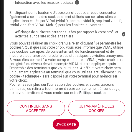
L'AVANT-PIED,
Interaction avec les réseaux sociaux
i
L'UNITE,NEUT
En cliquant sur le bouton « J’accepte » ci-dessous, vous consentez
également à ce que des cookies soient utilisés sur certains sites et
applications édités par VIDAL(vidal.fr, campus.vidal.fr, hoptimal.vidal.fr,
evidal.vidal.fr et VIDAL Mobile) pour les finalités suivantes :
Affichage de publicités personnalisées par rapport à votre profil et
i
activités sur ce site et des sites tiers
LABEL NEW Chaussure volume variable
Vous pouvez réaliser un choix granulaire en cliquant "Je paramètre les
noir p40 Paire
cookies". Quel que soit votre choix, vous êtes informé que VIDAL utilise
des cookies exemptés de consentement, de fonctionnement et de
mesure d'audience pour produire des statistiques de visites anonymes.
Commercialisé
Si vous êtes connecté à votre compte utilisateur VIDAL, votre choix sera
enregistré au niveau de votre compte VIDAL et sera appliqué depuis
l’ensemble des terminaux que vous utilisez. A défaut, votre choix sera
uniquement applicable au terminal que vous utilisez actuellement : un
cookie « technique » sera déposé sur votre terminal pour mémoriser
Code EAN
3664588004545
votre choix.
Labo. Distributeur
Neut
Pour en savoir plus sur l’utilisation des cookies et autres traceurs
similaires, ou retirer à tout moment votre consentement à leur usage,
nous vous invitons à vous rendre sur notre
Politique cookies
.
CONTINUER SANS
JE PARAMÈTRE LES
ACCEPTER
COOKIES
Code
Code
Nature
Désignation
LPPR
prestation
prestation
J'ACCEPTE