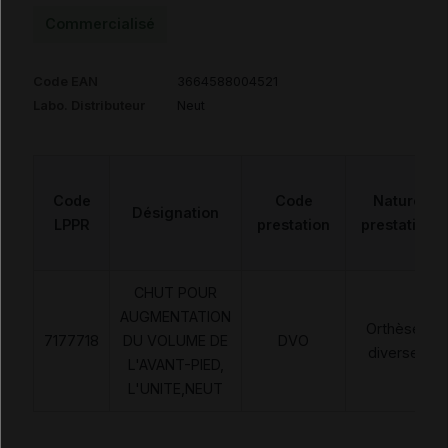
Commercialisé
Code EAN
3664588004521
Labo. Distributeur
Neut
Code
Code
Nature
Désignation
LPPR
prestation
prestation
CHUT POUR
AUGMENTATION
Orthèses
7177718
DU VOLUME DE
DVO
diverses
L'AVANT-PIED,
L'UNITE,NEUT