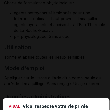
Charte de formulation physiologique :
agents nettoyants sélectionnés pour une
tolérance optimale, haut pouvoir démaquillant,
agents hydratants et apaisants, à l'Eau Thermale
de La Roche-Posay ;
pH physiologique. Sans alcool.
utilisation
Tonifie et apaise toutes les peaux sensibles.
mode d'emploi
Appliquer sur le visage à l'aide d'un coton, seule ou
après le démaquillage. Sans rinçage. Usage externe.
Données administratives
Vidal respecte votre vie privée