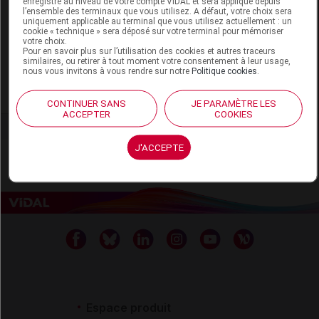
enregistré au niveau de votre compte VIDAL et sera appliqué depuis
LA ROCHE-POSAY Laboratoire Dermatologique
l’ensemble des terminaux que vous utilisez. A défaut, votre choix sera
BP 23. 86270 La Roche-Posay
uniquement applicable au terminal que vous utilisez actuellement : un
cookie « technique » sera déposé sur votre terminal pour mémoriser
Tél : 05 49 19 19 00
votre choix.
Pour en savoir plus sur l’utilisation des cookies et autres traceurs
www.laroche-posay.fr
similaires, ou retirer à tout moment votre consentement à leur usage,
nous vous invitons à vous rendre sur notre
Politique cookies
.
Voir la fiche laboratoire
CONTINUER SANS
JE PARAMÈTRE LES
ACCEPTER
COOKIES
J'ACCEPTE
Espace produit