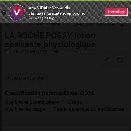
App VIDAL : Vos outils
Installer
×
cliniques, gratuits et en poche.
Sur Google Play
LA ROCHE POSAY lotion apais
DM & Parapharmacie
LA ROCHE POSAY lotion
apaisante physiologique
Mise à jour : 23 juillet 2026
Ajouter un commentaire
Copier l'url
COMMERCIALISÉ
Classification paramédicale VIDAL
Email
Hygiène et cosmétologie
Visage
Hygiène du visage
Peaux sensibles ou intolérantes