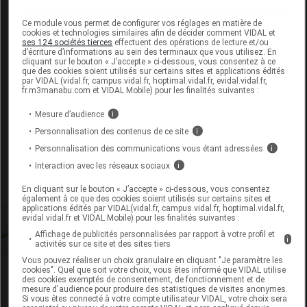
LA ROCHE POSAY Lot apaisante
physiologique Fl/200ml
Ce module vous permet de configurer vos réglages en matière de
cookies et technologies similaires afin de décider comment VIDAL et
ses 124 sociétés tierces
effectuent des opérations de lecture et/ou
d’écriture d’informations au sein des terminaux que vous utilisez. En
Commercialisé
cliquant sur le bouton « J’accepte » ci-dessous, vous consentez à ce
que des cookies soient utilisés sur certains sites et applications édités
par VIDAL (vidal.fr, campus.vidal.fr, hoptimal.vidal.fr, evidal.vidal.fr,
fr.m3manabu.com et VIDAL Mobile) pour les finalités suivantes :
Code ACL
4685756
Code 13
3401346857568
Mesure d’audience
i
Code EAN
3337872410321
Personnalisation des contenus de ce site
i
Labo. Distributeur
La Roche Posay
Personnalisation des communications vous étant adressées
i
Remboursement
NR
Interaction avec les réseaux sociaux
i
En cliquant sur le bouton « J’accepte » ci-dessous, vous consentez
également à ce que des cookies soient utilisés sur certains sites et
applications édités par VIDAL(vidal.fr, campus.vidal.fr, hoptimal.vidal.fr,
evidal.vidal.fr et VIDAL Mobile) pour les finalités suivantes :
Affichage de publicités personnalisées par rapport à votre profil et
i
activités sur ce site et des sites tiers
Vous pouvez réaliser un choix granulaire en cliquant "Je paramètre les
cookies". Quel que soit votre choix, vous êtes informé que VIDAL utilise
Laboratoire
des cookies exemptés de consentement, de fonctionnement et de
mesure d'audience pour produire des statistiques de visites anonymes.
Si vous êtes connecté à votre compte utilisateur VIDAL, votre choix sera