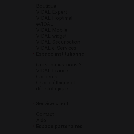
Boutique
VIDAL Expert
VIDAL Hoptimal
eVIDAL
VIDAL Mobile
VIDAL widget
VIDAL Sécurisation
VIDAL e-Services
Espace institutionnel
Qui sommes-nous ?
VIDAL France
Carrières
Charte éthique et
déontologique
Service client
Contact
Aide
Espace partenaires