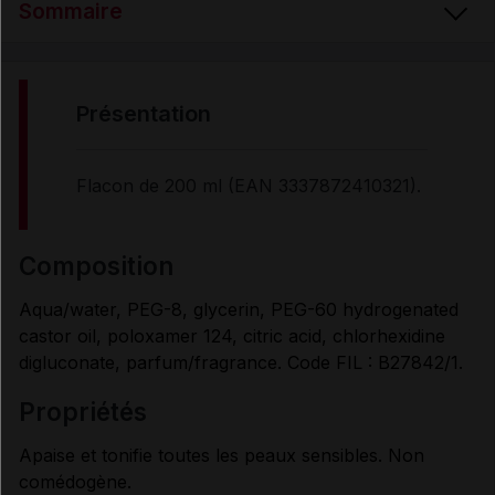
Sommaire
PRÉSENTATION
présentation
COMPOSITION
Flacon de 200 ml (EAN 3337872410321).
PROPRIÉTÉS
composition
Aqua/water, PEG-8, glycerin, PEG-60 hydrogenated
UTILISATION
castor oil, poloxamer 124, citric acid, chlorhexidine
digluconate, parfum/fragrance. Code FIL : B27842/1.
MODE D'EMPLOI
propriétés
Apaise et tonifie toutes les peaux sensibles. Non
Données administratives
comédogène.