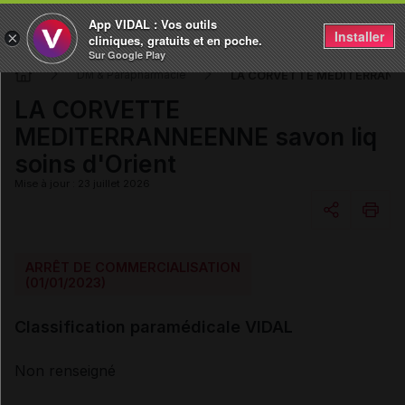
App VIDAL : Vos outils
Installer
×
cliniques, gratuits et en poche.
Sur Google Play
LA CORVETTE MEDITERRANNEEN
DM & Parapharmacie
LA CORVETTE
MEDITERRANNEENNE savon liq
soins d'Orient
Mise à jour : 23 juillet 2026
Copier l'url
ARRÊT DE COMMERCIALISATION
(01/01/2023)
Email
Classification paramédicale VIDAL
Non renseigné