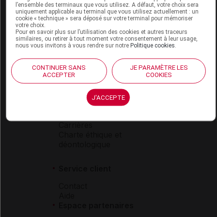
l’ensemble des terminaux que vous utilisez. A défaut, votre choix sera
Boutique
uniquement applicable au terminal que vous utilisez actuellement : un
cookie « technique » sera déposé sur votre terminal pour mémoriser
VIDAL Expert
votre choix.
VIDAL Hoptimal
Pour en savoir plus sur l’utilisation des cookies et autres traceurs
eVIDAL
similaires, ou retirer à tout moment votre consentement à leur usage,
nous vous invitons à vous rendre sur notre
Politique cookies
.
VIDAL Mobile
VIDAL widget
CONTINUER SANS
JE PARAMÈTRE LES
VIDAL Sécurisation
ACCEPTER
COOKIES
VIDAL e-Services
Espace institutionnel
J'ACCEPTE
Qui sommes-nous ?
VIDAL France
Carrières
Charte éthique et
déontologique
Service client
Contact
Aide
Espace partenaires