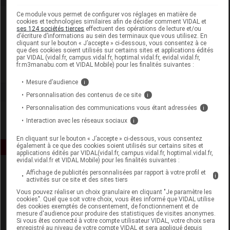
Ce module vous permet de configurer vos réglages en matière de
Laboratoire
cookies et technologies similaires afin de décider comment VIDAL et
ses 124 sociétés tierces
effectuent des opérations de lecture et/ou
d’écriture d’informations au sein des terminaux que vous utilisez. En
cliquant sur le bouton « J’accepte » ci-dessous, vous consentez à ce
La Corvette
que des cookies soient utilisés sur certains sites et applications édités
par VIDAL (vidal.fr, campus.vidal.fr, hoptimal.vidal.fr, evidal.vidal.fr,
fr.m3manabu.com et VIDAL Mobile) pour les finalités suivantes :
Voir la fiche laboratoire
Mesure d’audience
i
Personnalisation des contenus de ce site
i
Personnalisation des communications vous étant adressées
i
Interaction avec les réseaux sociaux
i
En cliquant sur le bouton « J’accepte » ci-dessous, vous consentez
également à ce que des cookies soient utilisés sur certains sites et
applications édités par VIDAL(vidal.fr, campus.vidal.fr, hoptimal.vidal.fr,
evidal.vidal.fr et VIDAL Mobile) pour les finalités suivantes :
Affichage de publicités personnalisées par rapport à votre profil et
i
activités sur ce site et des sites tiers
Vous pouvez réaliser un choix granulaire en cliquant "Je paramètre les
cookies". Quel que soit votre choix, vous êtes informé que VIDAL utilise
des cookies exemptés de consentement, de fonctionnement et de
mesure d'audience pour produire des statistiques de visites anonymes.
Si vous êtes connecté à votre compte utilisateur VIDAL, votre choix sera
Espace produit
enregistré au niveau de votre compte VIDAL et sera appliqué depuis