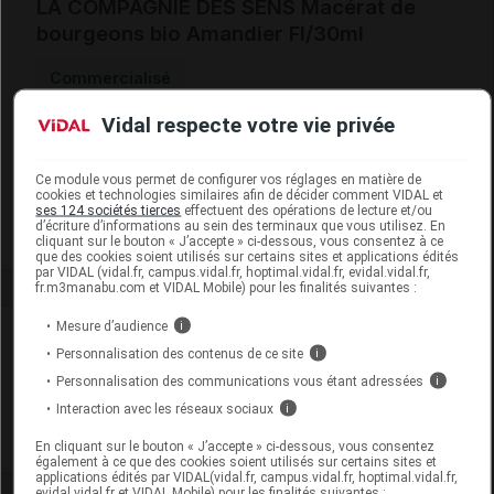
LA COMPAGNIE DES SENS Macérat de
bourgeons bio Amandier Fl/30ml
Commercialisé
Vidal respecte votre vie privée
Code EAN
3700998811745
Labo. Distributeur
La Compagnie des Sens
Ce module vous permet de configurer vos réglages en matière de
Remboursement
NR
cookies et technologies similaires afin de décider comment VIDAL et
ses 124 sociétés tierces
effectuent des opérations de lecture et/ou
d’écriture d’informations au sein des terminaux que vous utilisez. En
cliquant sur le bouton « J’accepte » ci-dessous, vous consentez à ce
que des cookies soient utilisés sur certains sites et applications édités
par VIDAL (vidal.fr, campus.vidal.fr, hoptimal.vidal.fr, evidal.vidal.fr,
fr.m3manabu.com et VIDAL Mobile) pour les finalités suivantes :
Mesure d’audience
i
Laboratoire
Personnalisation des contenus de ce site
i
Personnalisation des communications vous étant adressées
i
La Compagnie des Sens
Interaction avec les réseaux sociaux
i
Voir la fiche laboratoire
En cliquant sur le bouton « J’accepte » ci-dessous, vous consentez
également à ce que des cookies soient utilisés sur certains sites et
applications édités par VIDAL(vidal.fr, campus.vidal.fr, hoptimal.vidal.fr,
evidal.vidal.fr et VIDAL Mobile) pour les finalités suivantes :