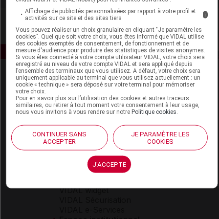
Affichage de publicités personnalisées par rapport à votre profil et
i
activités sur ce site et des sites tiers
Vous pouvez réaliser un choix granulaire en cliquant "Je paramètre les
cookies". Quel que soit votre choix, vous êtes informé que VIDAL utilise
des cookies exemptés de consentement, de fonctionnement et de
mesure d'audience pour produire des statistiques de visites anonymes.
Si vous êtes connecté à votre compte utilisateur VIDAL, votre choix sera
enregistré au niveau de votre compte VIDAL et sera appliqué depuis
l’ensemble des terminaux que vous utilisez. A défaut, votre choix sera
uniquement applicable au terminal que vous utilisez actuellement : un
cookie « technique » sera déposé sur votre terminal pour mémoriser
votre choix.
Pour en savoir plus sur l’utilisation des cookies et autres traceurs
similaires, ou retirer à tout moment votre consentement à leur usage,
nous vous invitons à vous rendre sur notre
Politique cookies
.
Espace produit
CONTINUER SANS
JE PARAMÈTRE LES
Boutique
ACCEPTER
COOKIES
VIDAL Expert
VIDAL Hoptimal
J'ACCEPTE
eVIDAL
VIDAL Mobile
VIDAL widget
VIDAL Sécurisation
VIDAL e-Services