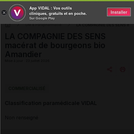
App VIDAL : Vos outils
Installer
×
cliniques, gratuits et en poche.
Sur Google Play
LA COMPAGNIE DES SENS macé
DM & Parapharmacie
LA COMPAGNIE DES SENS
macérat de bourgeons bio
Amandier
Mise à jour : 23 juillet 2026
Copier l'url
COMMERCIALISÉ
Classification paramédicale VIDAL
Email
Non renseigné