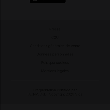
Presse
-
CGU
-
Conditions générales de vente
-
Données personnelles
-
Politique cookies
-
Mentions légales
Fréquentation certifiée par
l'ACPM/OJD
|
Copyright 2026 Vidal