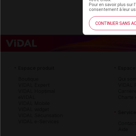
Pour en savoir plus sur l
consentement à leur usa
CONTINUER SANS A
Espace produit
Espace 
Boutique
Qui so
VIDAL Expert
VIDAL 
VIDAL Hoptimal
Carrièr
eVIDAL
Charte 
VIDAL Mobile
VIDAL widget
Service
VIDAL Sécurisation
VIDAL e-Services
Contact
Aide