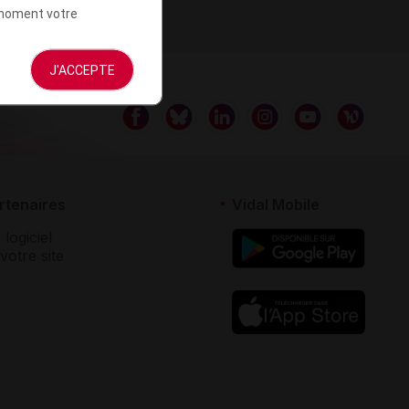
t moment votre
J'ACCEPTE
rtenaires
Vidal Mobile
 logiciel
votre site