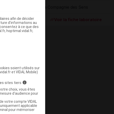
La Compagnie des Sens
ommercialisé
aires afin de décider
Voir la fiche laboratoire
iture d’informations au
s consentez à ce que des
fr, hoptimal.vidal.fr,
okies soient utilisés sur
vidal.fr et VIDAL Mobile)
Supprimé
es sites tiers
i
votre choix, vous êtes
mesure d'audience pour
u de votre compte VIDAL
a uniquement applicable
rminal pour mémoriser