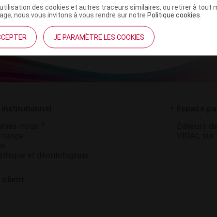
’utilisation des cookies et autres traceurs similaires, ou retirer à tou
ge, nous vous invitons à vous rendre sur notre
Politique cookies
.
CCEPTER
JE PARAMÈTRE LES COOKIES
institutionnel
Espace pa
mmes-nous ?
Éditeurs de
France
VIDAL sur 
es
éthique et déontologique
 client