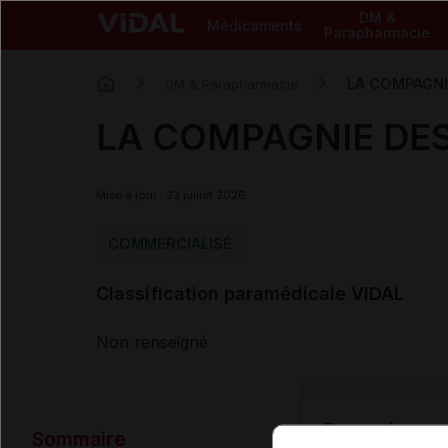
DM &
Médicaments
Parapharmacie
LA COMPAGNIE
DM & Parapharmacie
LA COMPAGNIE DES S
Mise à jour : 23 juillet 2026
COMMERCIALISÉ
Classification paramédicale VIDAL
Non renseigné
Données ad
Sommaire