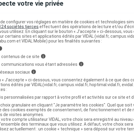
pecte votre vie privée
E DES SENS Huile végétale vierge bio
C
e configurer vos réglages en matière de cookies et technologies simil
/30ml
124 sociétés tierces
effectuent des opérations de lecture et/ou d’écr
ous utilisez. En cliquant sur le bouton « J’accepte » ci-dessous, vou
ur certains sites et applications édités par VIDAL (vidal.fr, campus.vidal.
abu.com et VIDAL Mobile) pour les finalités suivantes :
3700998822918
r
La Compagnie des Sens
i
NR
 contenus de ce site
i
s communications vous étant adressées
i
 réseaux sociaux
i
on « J’accepte » ci-dessous, vous consentez également à ce que des co
tions édités par VIDAL(vidal.fr, campus.vidal.fr, hoptimal.vidal.fr, evidal.
E DES SENS Huile végétale vierge bio Grenade
tes :
s personnalisées par rapport à votre profil et activités sur ce site et d
choix granulaire en cliquant "Je paramètre les cookies". Quel que soit 
ise des cookies exemptés de consentement, de fonctionnement et de 
es de visites anonymes.
3700998822925
 votre compte utilisateur VIDAL, votre choix sera enregistré au nivea
r
La Compagnie des Sens
l’ensemble des terminaux que vous utilisez. A défaut, votre choix ser
ilisez actuellement : un cookie « technique » sera déposé sur votre te
NR