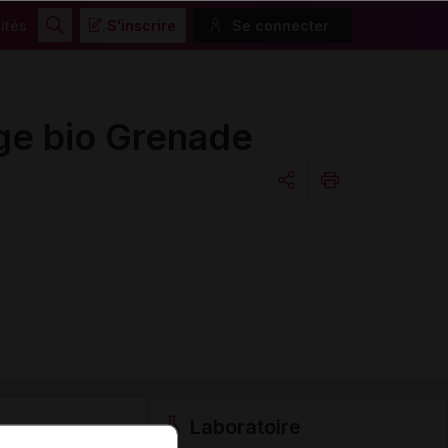
ités
S'inscrire
Se connecter
Rechercher
ge bio Grenade
Copier l'url
Email
Laboratoire