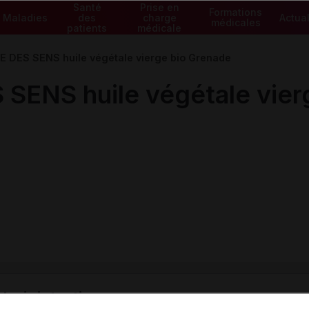
Santé
Prise en
Formations
Maladies
des
charge
Actual
médicales
patients
médicale
 DES SENS huile végétale vierge bio Grenade
ENS huile végétale vier
ministratives