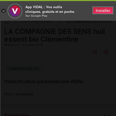
App VIDAL : Vos outils
Installer
×
cliniques, gratuits et en poche.
Sur Google Play
LA COMPAGNIE DES SENS huil 
DM & Parapharmacie
LA COMPAGNIE DES SENS huil
essent bio Clémentine
Mise à jour : 23 juillet 2026
Copier l'url
COMMERCIALISÉ
Classification paramédicale VIDAL
Email
Non renseigné
Sommaire