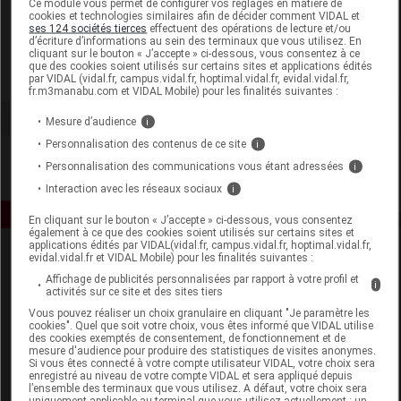
Ce module vous permet de configurer vos réglages en matière de
cookies et technologies similaires afin de décider comment VIDAL et
ses 124 sociétés tierces
effectuent des opérations de lecture et/ou
La Compagnie des Sens
d’écriture d’informations au sein des terminaux que vous utilisez. En
cliquant sur le bouton « J’accepte » ci-dessous, vous consentez à ce
que des cookies soient utilisés sur certains sites et applications édités
Voir la fiche laboratoire
par VIDAL (vidal.fr, campus.vidal.fr, hoptimal.vidal.fr, evidal.vidal.fr,
fr.m3manabu.com et VIDAL Mobile) pour les finalités suivantes :
Mesure d’audience
i
Personnalisation des contenus de ce site
i
Personnalisation des communications vous étant adressées
i
Interaction avec les réseaux sociaux
i
En cliquant sur le bouton « J’accepte » ci-dessous, vous consentez
également à ce que des cookies soient utilisés sur certains sites et
applications édités par VIDAL(vidal.fr, campus.vidal.fr, hoptimal.vidal.fr,
evidal.vidal.fr et VIDAL Mobile) pour les finalités suivantes :
Affichage de publicités personnalisées par rapport à votre profil et
i
activités sur ce site et des sites tiers
Vous pouvez réaliser un choix granulaire en cliquant "Je paramètre les
cookies". Quel que soit votre choix, vous êtes informé que VIDAL utilise
des cookies exemptés de consentement, de fonctionnement et de
Espace produit
mesure d'audience pour produire des statistiques de visites anonymes.
Si vous êtes connecté à votre compte utilisateur VIDAL, votre choix sera
enregistré au niveau de votre compte VIDAL et sera appliqué depuis
Boutique
l’ensemble des terminaux que vous utilisez. A défaut, votre choix sera
VIDAL Expert
uniquement applicable au terminal que vous utilisez actuellement : un