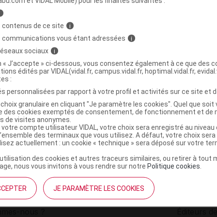
abu.com et VIDAL Mobile) pour les finalités suivantes :
i
 thermique yeux
C
 contenus de ce site
i
s communications vous étant adressées
i
 réseaux sociaux
i
3770027513704
on « J’accepte » ci-dessous, vous consentez également à ce que des co
r
L2N Trading
tions édités par VIDAL(vidal.fr, campus.vidal.fr, hoptimal.vidal.fr, evidal.
NR
tes :
s personnalisées par rapport à votre profil et activités sur ce site et d
choix granulaire en cliquant "Je paramètre les cookies". Quel que soit 
ise des cookies exemptés de consentement, de fonctionnement et de 
es de visites anonymes.
 votre compte utilisateur VIDAL, votre choix sera enregistré au nivea
l’ensemble des terminaux que vous utilisez. A défaut, votre choix ser
ilisez actuellement : un cookie « technique » sera déposé sur votre te
’utilisation des cookies et autres traceurs similaires, ou retirer à tou
ge, nous vous invitons à vous rendre sur notre
Politique cookies
.
CCEPTER
JE PARAMÈTRE LES COOKIES
institutionnel
Espace pa
mmes-nous ?
Éditeurs de