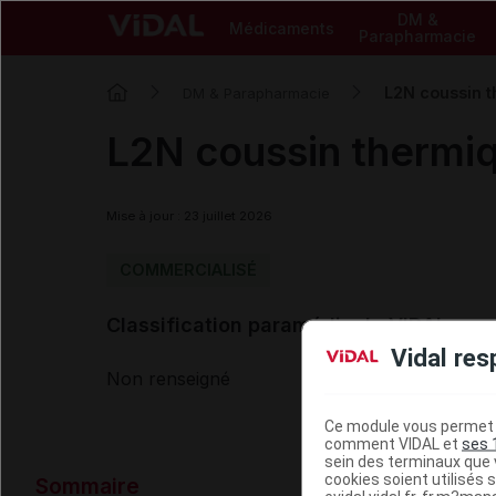
DM &
Médicaments
Parapharmacie
L2N coussin 
DM & Parapharmacie
L2N coussin thermi
Mise à jour : 23 juillet 2026
COMMERCIALISÉ
Classification paramédicale VIDAL
Vidal res
Non renseigné
Ce module vous permet d
comment VIDAL et
ses 
sein des terminaux que v
Données ad
cookies soient utilisés s
Sommaire