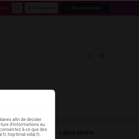
ités
S'inscrire
Se connecter
Rechercher
Copier l'url
Email
aires afin de décider
iture d’informations au
s consentez à ce que des
Laboratoire
fr, hoptimal.vidal.fr,