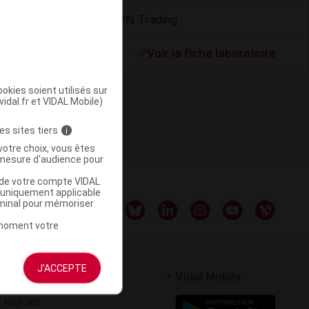
L2N Trading
ommercialisé
Voir la fiche laboratoire
okies soient utilisés sur
vidal.fr et VIDAL Mobile)
es sites tiers
i
votre choix, vous êtes
mesure d'audience pour
u de votre compte VIDAL
a uniquement applicable
rminal pour mémoriser
t moment votre
J'ACCEPTE
rtenaires
Vidal Mobile
 logiciel