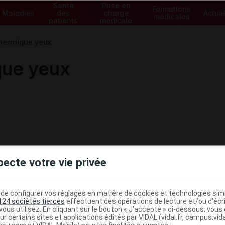
Santé
Prise en
Formations
Maladies
des
charge
Actual
médicales
patients
médicale
thermique yeux
que yeux
pecte votre vie privée
e configurer vos réglages en matière de cookies et technologies simil
124 sociétés tierces
effectuent des opérations de lecture et/ou d’écr
ous utilisez. En cliquant sur le bouton « J’accepte » ci-dessous, vou
ministratives
ur certains sites et applications édités par VIDAL (vidal.fr, campus.vidal.