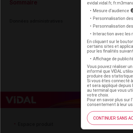
Données ad
Sommaire
evidal.vidal.fr, fr.m3man
Mesure d’audience
Personnalisation des
L'OCCITANE
Données administratives
Personnalisation de
Interaction avec les
Code EAN
En cliquant sur le bout
certains sites et applica
Labo. Distributeu
pour les finalités suivan
Remboursement
Affichage de publicité
Vous pouvez réaliser un 
informé que VIDAL util
produire des statistiqu
Si vous êtes connecté à
et sera appliqué depuis 
au terminal que vous ut
votre choix.
Pour en savoir plus sur l
consentement à leur usa
CONTINUER SANS A
Espace produit
Espace 