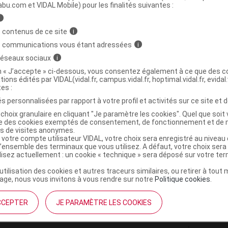
ministratives
abu.com et VIDAL Mobile) pour les finalités suivantes :
i
 contenus de ce site
i
 L'HOMME Coffret parfum cédrat Noël 2020
s communications vous étant adressées
i
 réseaux sociaux
i
3253581690581
on « J’accepte » ci-dessous, vous consentez également à ce que des co
tions édités par VIDAL(vidal.fr, campus.vidal.fr, hoptimal.vidal.fr, evidal.
r
L'Occitane
tes :
NR
s personnalisées par rapport à votre profil et activités sur ce site et d
choix granulaire en cliquant "Je paramètre les cookies". Quel que soit 
ise des cookies exemptés de consentement, de fonctionnement et de 
es de visites anonymes.
 votre compte utilisateur VIDAL, votre choix sera enregistré au nivea
l’ensemble des terminaux que vous utilisez. A défaut, votre choix ser
ilisez actuellement : un cookie « technique » sera déposé sur votre te
’utilisation des cookies et autres traceurs similaires, ou retirer à tou
ge, nous vous invitons à vous rendre sur notre
Politique cookies
.
CCEPTER
JE PARAMÈTRE LES COOKIES
institutionnel
Espace pa