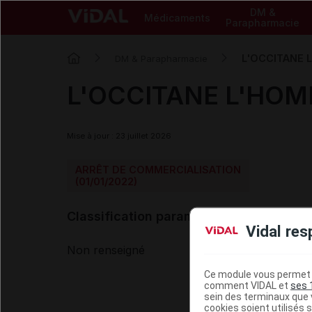
DM &
Médicaments
Parapharmacie
L'OCCITANE L
DM & Parapharmacie
L'OCCITANE L'HOMME
Mise à jour : 23 juillet 2026
ARRÊT DE COMMERCIALISATION
(01/01/2022)
Classification paramédicale VIDAL
Vidal res
Non renseigné
Ce module vous permet d
comment VIDAL et
ses 
sein des terminaux que v
cookies soient utilisés s