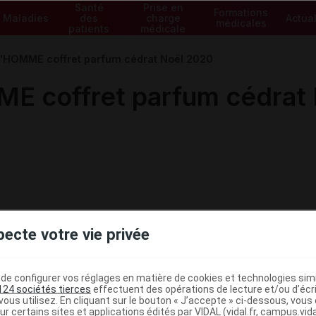
Santé
Prise en
Formations
Maladies
des
charge
Actual
médicales
patients
médicale
'HOMME coffret parfum cédrat Noël 2020
 coffret parfum cédrat
pecte votre vie privée
e configurer vos réglages en matière de cookies et technologies simil
124 sociétés tierces
effectuent des opérations de lecture et/ou d’écr
ous utilisez. En cliquant sur le bouton « J’accepte » ci-dessous, vou
ur certains sites et applications édités par VIDAL (vidal.fr, campus.vidal.