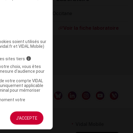
L'Occitane
Supprimé
Voir la fiche laboratoire
okies soient utilisés sur
vidal.fr et VIDAL Mobile)
es sites tiers
i
votre choix, vous êtes
mesure d'audience pour
u de votre compte VIDAL
a uniquement applicable
rminal pour mémoriser
t moment votre
J'ACCEPTE
rtenaires
Vidal Mobile