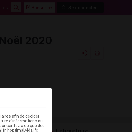
ités
S'inscrire
Se connecter
Rechercher
 Noël 2020
Copier l'url
Email
aires afin de décider
iture d’informations au
s consentez à ce que des
Laboratoire
fr, hoptimal.vidal.fr,