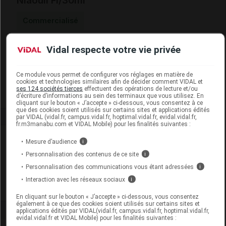
Niaouli Fl/30ml
Commercialisé
Vidal respecte votre vie privée
Code EAN
3760269116337
Labo. Distributeur
ACB Nature
Remboursement
NR
Ce module vous permet de configurer vos réglages en matière de
cookies et technologies similaires afin de décider comment VIDAL et
ses 124 sociétés tierces
effectuent des opérations de lecture et/ou
d’écriture d’informations au sein des terminaux que vous utilisez. En
cliquant sur le bouton « J’accepte » ci-dessous, vous consentez à ce
que des cookies soient utilisés sur certains sites et applications édités
par VIDAL (vidal.fr, campus.vidal.fr, hoptimal.vidal.fr, evidal.vidal.fr,
fr.m3manabu.com et VIDAL Mobile) pour les finalités suivantes :
Laboratoire
Mesure d’audience
i
Personnalisation des contenus de ce site
i
ACB Nature
Personnalisation des communications vous étant adressées
i
Interaction avec les réseaux sociaux
i
Voir la fiche laboratoire
En cliquant sur le bouton « J’accepte » ci-dessous, vous consentez
également à ce que des cookies soient utilisés sur certains sites et
applications édités par VIDAL(vidal.fr, campus.vidal.fr, hoptimal.vidal.fr,
evidal.vidal.fr et VIDAL Mobile) pour les finalités suivantes :