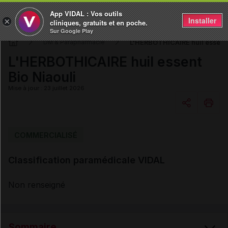
App VIDAL : Vos outils
Installer
×
cliniques, gratuits et en poche.
Sur Google Play
L'HERBOTHICAIRE huil essent 
DM & Parapharmacie
L'HERBOTHICAIRE huil essent
Bio Niaouli
Mise à jour : 23 juillet 2026
Copier l'url
COMMERCIALISÉ
Classification paramédicale VIDAL
Email
Non renseigné
Sommaire