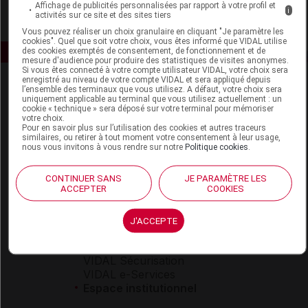
Affichage de publicités personnalisées par rapport à votre profil et
i
activités sur ce site et des sites tiers
Vous pouvez réaliser un choix granulaire en cliquant "Je paramètre les
cookies". Quel que soit votre choix, vous êtes informé que VIDAL utilise
des cookies exemptés de consentement, de fonctionnement et de
mesure d'audience pour produire des statistiques de visites anonymes.
Si vous êtes connecté à votre compte utilisateur VIDAL, votre choix sera
enregistré au niveau de votre compte VIDAL et sera appliqué depuis
l’ensemble des terminaux que vous utilisez. A défaut, votre choix sera
uniquement applicable au terminal que vous utilisez actuellement : un
cookie « technique » sera déposé sur votre terminal pour mémoriser
votre choix.
Pour en savoir plus sur l’utilisation des cookies et autres traceurs
similaires, ou retirer à tout moment votre consentement à leur usage,
nous vous invitons à vous rendre sur notre
Politique cookies
.
Espace produit
Boutique
CONTINUER SANS
JE PARAMÈTRE LES
ACCEPTER
COOKIES
VIDAL Expert
VIDAL Hoptimal
eVIDAL
J'ACCEPTE
VIDAL Mobile
VIDAL widget
VIDAL Sécurisation
VIDAL e-Services
Espace institutionnel