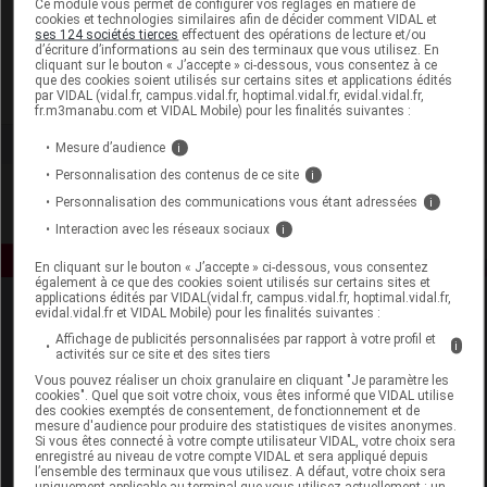
Ce module vous permet de configurer vos réglages en matière de
cookies et technologies similaires afin de décider comment VIDAL et
ses 124 sociétés tierces
effectuent des opérations de lecture et/ou
ACB Nature
d’écriture d’informations au sein des terminaux que vous utilisez. En
cliquant sur le bouton « J’accepte » ci-dessous, vous consentez à ce
que des cookies soient utilisés sur certains sites et applications édités
Voir la fiche laboratoire
par VIDAL (vidal.fr, campus.vidal.fr, hoptimal.vidal.fr, evidal.vidal.fr,
fr.m3manabu.com et VIDAL Mobile) pour les finalités suivantes :
Mesure d’audience
i
Personnalisation des contenus de ce site
i
Personnalisation des communications vous étant adressées
i
Interaction avec les réseaux sociaux
i
En cliquant sur le bouton « J’accepte » ci-dessous, vous consentez
également à ce que des cookies soient utilisés sur certains sites et
applications édités par VIDAL(vidal.fr, campus.vidal.fr, hoptimal.vidal.fr,
evidal.vidal.fr et VIDAL Mobile) pour les finalités suivantes :
Affichage de publicités personnalisées par rapport à votre profil et
i
activités sur ce site et des sites tiers
Vous pouvez réaliser un choix granulaire en cliquant "Je paramètre les
cookies". Quel que soit votre choix, vous êtes informé que VIDAL utilise
des cookies exemptés de consentement, de fonctionnement et de
Espace produit
mesure d'audience pour produire des statistiques de visites anonymes.
Si vous êtes connecté à votre compte utilisateur VIDAL, votre choix sera
enregistré au niveau de votre compte VIDAL et sera appliqué depuis
Boutique
l’ensemble des terminaux que vous utilisez. A défaut, votre choix sera
VIDAL Expert
uniquement applicable au terminal que vous utilisez actuellement : un