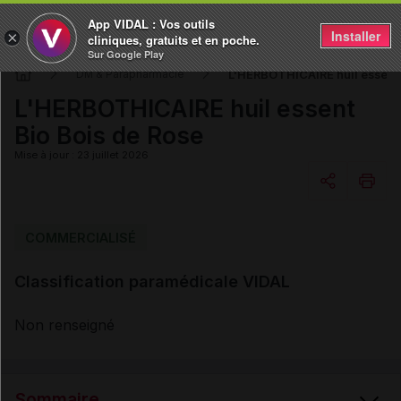
App VIDAL : Vos outils
Installer
×
cliniques, gratuits et en poche.
Sur Google Play
L'HERBOTHICAIRE huil essent 
DM & Parapharmacie
L'HERBOTHICAIRE huil essent
Bio Bois de Rose
Mise à jour : 23 juillet 2026
Copier l'url
COMMERCIALISÉ
Classification paramédicale VIDAL
Email
Non renseigné
Sommaire