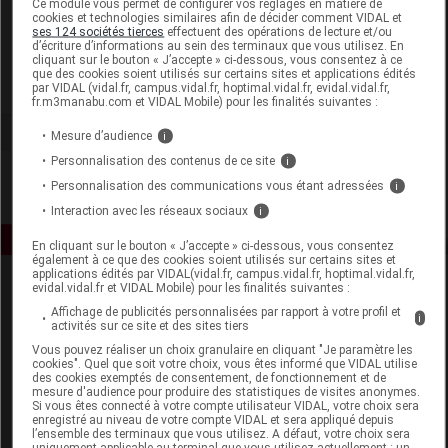
Ce module vous permet de configurer vos réglages en matière de
cookies et technologies similaires afin de décider comment VIDAL et
ses 124 sociétés tierces
effectuent des opérations de lecture et/ou
ACB Nature
d’écriture d’informations au sein des terminaux que vous utilisez. En
cliquant sur le bouton « J’accepte » ci-dessous, vous consentez à ce
que des cookies soient utilisés sur certains sites et applications édités
Voir la fiche laboratoire
par VIDAL (vidal.fr, campus.vidal.fr, hoptimal.vidal.fr, evidal.vidal.fr,
fr.m3manabu.com et VIDAL Mobile) pour les finalités suivantes :
Mesure d’audience
i
Personnalisation des contenus de ce site
i
Personnalisation des communications vous étant adressées
i
Interaction avec les réseaux sociaux
i
En cliquant sur le bouton « J’accepte » ci-dessous, vous consentez
également à ce que des cookies soient utilisés sur certains sites et
applications édités par VIDAL(vidal.fr, campus.vidal.fr, hoptimal.vidal.fr,
evidal.vidal.fr et VIDAL Mobile) pour les finalités suivantes :
Affichage de publicités personnalisées par rapport à votre profil et
i
activités sur ce site et des sites tiers
Vous pouvez réaliser un choix granulaire en cliquant "Je paramètre les
cookies". Quel que soit votre choix, vous êtes informé que VIDAL utilise
des cookies exemptés de consentement, de fonctionnement et de
Espace produit
mesure d'audience pour produire des statistiques de visites anonymes.
Si vous êtes connecté à votre compte utilisateur VIDAL, votre choix sera
enregistré au niveau de votre compte VIDAL et sera appliqué depuis
Boutique
l’ensemble des terminaux que vous utilisez. A défaut, votre choix sera
VIDAL Expert
uniquement applicable au terminal que vous utilisez actuellement : un