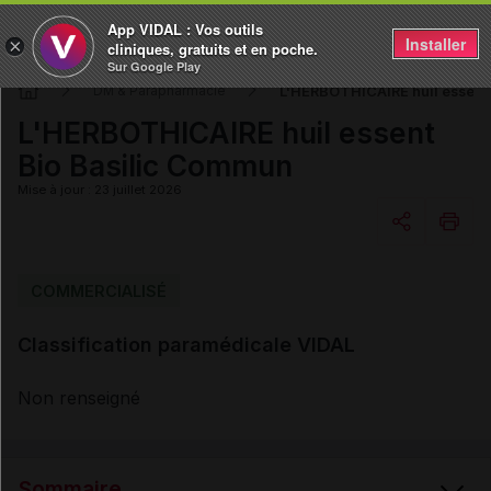
App VIDAL : Vos outils
Installer
×
cliniques, gratuits et en poche.
Sur Google Play
L'HERBOTHICAIRE huil essent
DM & Parapharmacie
L'HERBOTHICAIRE huil essent
Bio Basilic Commun
Mise à jour : 23 juillet 2026
Copier l'url
COMMERCIALISÉ
Classification paramédicale VIDAL
Email
Non renseigné
Sommaire