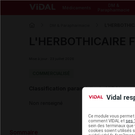
DM &
Médicaments
Parapharmacie
L'HERBOTHICA
DM & Parapharmacie
L'HERBOTHICAIRE Fe
Mise à jour : 23 juillet 2026
COMMERCIALISÉ
Classification paramédicale VIDAL
Vidal res
Non renseigné
Ce module vous permet d
comment VIDAL et
ses 
sein des terminaux que v
Données ad
cookies soient utilisés s
Sommaire