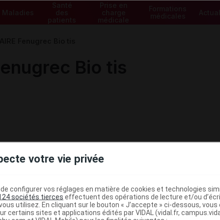
Santé
Prise en
Formations
Maladies
des
charge
Actual
médicales
patients
médicale
IRE Fenugrec Bio tis
nugrec Bio tis
pecte votre vie privée
e configurer vos réglages en matière de cookies et technologies simil
124 sociétés tierces
effectuent des opérations de lecture et/ou d’écr
ous utilisez. En cliquant sur le bouton « J’accepte » ci-dessous, vou
ministratives
ur certains sites et applications édités par VIDAL (vidal.fr, campus.vidal.