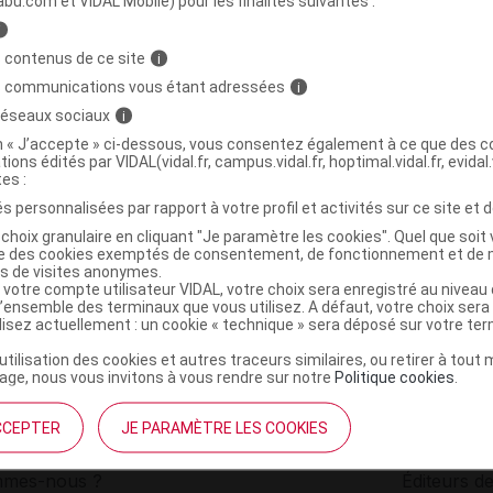
abu.com et VIDAL Mobile) pour les finalités suivantes :
i
AIRE Fenugrec Bio Tis B/150g
C
 contenus de ce site
i
s communications vous étant adressées
i
 réseaux sociaux
i
3760269111509
on « J’accepte » ci-dessous, vous consentez également à ce que des co
r
ACB Nature
tions édités par VIDAL(vidal.fr, campus.vidal.fr, hoptimal.vidal.fr, evidal.
NR
tes :
s personnalisées par rapport à votre profil et activités sur ce site et d
choix granulaire en cliquant "Je paramètre les cookies". Quel que soit 
ise des cookies exemptés de consentement, de fonctionnement et de 
es de visites anonymes.
 votre compte utilisateur VIDAL, votre choix sera enregistré au nivea
l’ensemble des terminaux que vous utilisez. A défaut, votre choix ser
ilisez actuellement : un cookie « technique » sera déposé sur votre te
’utilisation des cookies et autres traceurs similaires, ou retirer à tou
ge, nous vous invitons à vous rendre sur notre
Politique cookies
.
CCEPTER
JE PARAMÈTRE LES COOKIES
institutionnel
Espace pa
mmes-nous ?
Éditeurs de