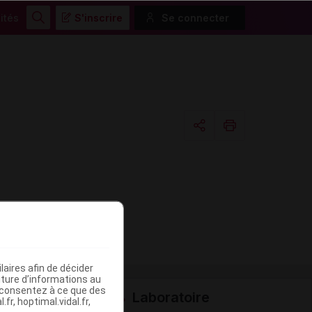
ités
S'inscrire
Se connecter
Rechercher
Copier l'url
Email
aires afin de décider
iture d’informations au
s consentez à ce que des
Laboratoire
fr, hoptimal.vidal.fr,