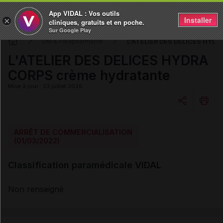
App VIDAL : Vos outils
Installer
×
cliniques, gratuits et en poche.
Sur Google Play
L'ATELIER DES DELICES HYDR
DM & Parapharmacie
L'ATELIER DES DELICES HYDRA
CORPS crème hydratante
Mise à jour : 23 juillet 2026
Copier l'url
ARRÊT DE COMMERCIALISATION
(01/03/2022)
Email
Classification paramédicale VIDAL
Non renseigné