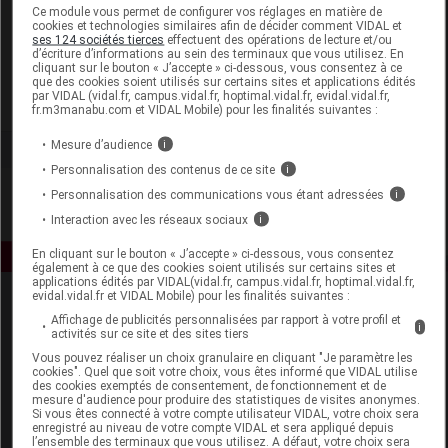
Laboratoire
Ce module vous permet de configurer vos réglages en matière de
cookies et technologies similaires afin de décider comment VIDAL et
ses 124 sociétés tierces
effectuent des opérations de lecture et/ou
d’écriture d’informations au sein des terminaux que vous utilisez. En
Naturecos
cliquant sur le bouton « J’accepte » ci-dessous, vous consentez à ce
que des cookies soient utilisés sur certains sites et applications édités
par VIDAL (vidal.fr, campus.vidal.fr, hoptimal.vidal.fr, evidal.vidal.fr,
Voir la fiche laboratoire
fr.m3manabu.com et VIDAL Mobile) pour les finalités suivantes :
Mesure d’audience
i
Personnalisation des contenus de ce site
i
Personnalisation des communications vous étant adressées
i
Interaction avec les réseaux sociaux
i
En cliquant sur le bouton « J’accepte » ci-dessous, vous consentez
également à ce que des cookies soient utilisés sur certains sites et
applications édités par VIDAL(vidal.fr, campus.vidal.fr, hoptimal.vidal.fr,
evidal.vidal.fr et VIDAL Mobile) pour les finalités suivantes :
Affichage de publicités personnalisées par rapport à votre profil et
i
activités sur ce site et des sites tiers
Vous pouvez réaliser un choix granulaire en cliquant "Je paramètre les
cookies". Quel que soit votre choix, vous êtes informé que VIDAL utilise
des cookies exemptés de consentement, de fonctionnement et de
mesure d'audience pour produire des statistiques de visites anonymes.
Espace produit
Si vous êtes connecté à votre compte utilisateur VIDAL, votre choix sera
enregistré au niveau de votre compte VIDAL et sera appliqué depuis
Boutique
l’ensemble des terminaux que vous utilisez. A défaut, votre choix sera