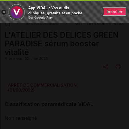
App VIDAL : Vos outils
Installer
×
cliniques, gratuits et en poche.
Sur Google Play
L'ATELIER DES DELICES GREEN 
DM & Parapharmacie
L'ATELIER DES DELICES GREEN
PARADISE sérum booster
vitalité
Mise à jour : 23 juillet 2026
Copier l'url
ARRÊT DE COMMERCIALISATION
(01/03/2022)
Email
Classification paramédicale VIDAL
Non renseigné