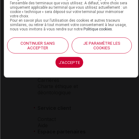
l’ensemble des terminaux que vous utilisez. A défaut, votre choix sera
Boutique
uniquement applicable au terminal que vous utilisez actuellement : un
cookie « technique » sera déposé sur votre terminal pour mémoriser
VIDAL Expert
votre choix.
VIDAL Hoptimal
Pour en savoir plus sur l’utilisation des cookies et autres traceurs
eVIDAL
similaires, ou retirer à tout moment votre consentement à leur usage,
nous vous invitons à vous rendre sur notre
Politique cookies
.
VIDAL Mobile
VIDAL widget
CONTINUER SANS
JE PARAMÈTRE LES
VIDAL Sécurisation
ACCEPTER
COOKIES
VIDAL e-Services
Espace institutionnel
J'ACCEPTE
Qui sommes-nous ?
VIDAL France
Carrières
Charte éthique et
déontologique
Service client
Contact
Aide
Espace partenaires