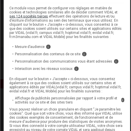
Ce module vous permet de configurer vos réglages en matière de
Laboratoire
cookies et technologies similaires afin de décider comment VIDAL et
ses 124 sociétés tierces
effectuent des opérations de lecture et/ou
d’écriture d’informations au sein des terminaux que vous utilisez. En
cliquant sur le bouton « J’accepte » ci-dessous, vous consentez à ce
Naturecos
que des cookies soient utilisés sur certains sites et applications édités
par VIDAL (vidal.fr, campus.vidal.fr, hoptimal.vidal.fr, evidal.vidal.fr,
fr.m3manabu.com et VIDAL Mobile) pour les finalités suivantes :
Voir la fiche laboratoire
Mesure d’audience
i
Personnalisation des contenus de ce site
i
Personnalisation des communications vous étant adressées
i
Interaction avec les réseaux sociaux
i
En cliquant sur le bouton « J’accepte » ci-dessous, vous consentez
également à ce que des cookies soient utilisés sur certains sites et
applications édités par VIDAL(vidal.fr, campus.vidal.fr, hoptimal.vidal.fr,
evidal.vidal.fr et VIDAL Mobile) pour les finalités suivantes :
Affichage de publicités personnalisées par rapport à votre profil et
i
activités sur ce site et des sites tiers
Vous pouvez réaliser un choix granulaire en cliquant "Je paramètre les
cookies". Quel que soit votre choix, vous êtes informé que VIDAL utilise
des cookies exemptés de consentement, de fonctionnement et de
mesure d'audience pour produire des statistiques de visites anonymes.
Si vous êtes connecté à votre compte utilisateur VIDAL, votre choix sera
Espace produit
enregistré au niveau de votre compte VIDAL et sera appliqué depuis