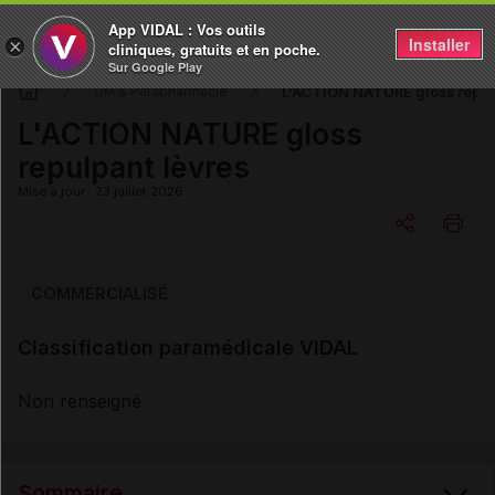
App VIDAL : Vos outils
Installer
×
cliniques, gratuits et en poche.
Sur Google Play
L'ACTION NATURE gloss repul
DM & Parapharmacie
L'ACTION NATURE gloss
repulpant lèvres
Mise à jour : 23 juillet 2026
Copier l'url
COMMERCIALISÉ
Classification paramédicale VIDAL
Email
Non renseigné
Sommaire