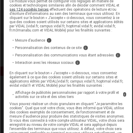
Ce module vous permet de configurer vos réglages en matière de
cookies et technologies similaires afin de décider comment VIDAL et
ses 124 sociétés tierces
effectuent des opérations de lecture et/ou
Valdispharm
d’écriture d’informations au sein des terminaux que vous utilisez. En
cliquant sur le bouton « J’accepte » ci-dessous, vous consentez à ce
que des cookies soient utilisés sur certains sites et applications édités
Voir la fiche laboratoire
par VIDAL (vidal.fr, campus.vidal.fr, hoptimal.vidal.fr, evidal.vidal.fr,
fr.m3manabu.com et VIDAL Mobile) pour les finalités suivantes :
Mesure d’audience
i
Personnalisation des contenus de ce site
i
Personnalisation des communications vous étant adressées
i
Interaction avec les réseaux sociaux
i
En cliquant sur le bouton « J’accepte » ci-dessous, vous consentez
également à ce que des cookies soient utilisés sur certains sites et
applications édités par VIDAL(vidal.fr, campus.vidal.fr, hoptimal.vidal.fr,
evidal.vidal.fr et VIDAL Mobile) pour les finalités suivantes :
Affichage de publicités personnalisées par rapport à votre profil et
i
activités sur ce site et des sites tiers
Vous pouvez réaliser un choix granulaire en cliquant "Je paramètre les
cookies". Quel que soit votre choix, vous êtes informé que VIDAL utilise
des cookies exemptés de consentement, de fonctionnement et de
Espace produit
mesure d'audience pour produire des statistiques de visites anonymes.
Si vous êtes connecté à votre compte utilisateur VIDAL, votre choix sera
enregistré au niveau de votre compte VIDAL et sera appliqué depuis
Boutique
l’ensemble des terminaux que vous utilisez. A défaut, votre choix sera
VIDAL Expert
uniquement applicable au terminal que vous utilisez actuellement : un