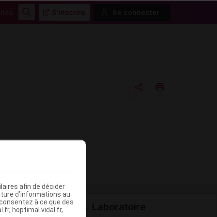
ités
S'inscrire
Se connecter
Rechercher
Copier l'url
Email
aires afin de décider
iture d’informations au
s consentez à ce que des
Laboratoire
fr, hoptimal.vidal.fr,