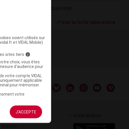
Aquaromat
ommercialisé
Voir la fiche laboratoire
okies soient utilisés sur
vidal.fr et VIDAL Mobile)
es sites tiers
i
votre choix, vous êtes
mesure d'audience pour
u de votre compte VIDAL
a uniquement applicable
rminal pour mémoriser
t moment votre
J'ACCEPTE
rtenaires
Vidal Mobile
 logiciel