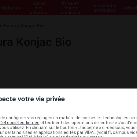
Santé
Prise en
Formations
Maladies
des
charge
Actual
médicales
patients
médicale
 Sakura Konjac Bio
a Konjac Bio
pecte votre vie privée
e configurer vos réglages en matière de cookies et technologies simil
124 sociétés tierces
effectuent des opérations de lecture et/ou d’écr
ous utilisez. En cliquant sur le bouton « J’accepte » ci-dessous, vou
ministratives
ur certains sites et applications édités par VIDAL (vidal.fr, campus.vidal.