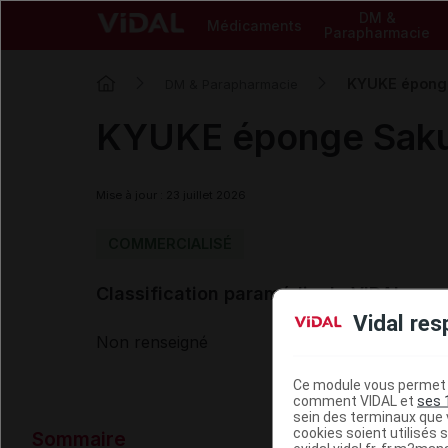
DM &
Médicaments
Parapharmacie
KYUKE éponge
DM & Parapharmacie
KYUKE éponge Sakur
Mise à jour : 23 juillet 2026
COMMERCIALISÉ
Classification paramédicale VIDAL
Vidal res
Non renseigné
Ce module vous permet d
comment VIDAL et
ses 
sein des terminaux que v
Données ad
cookies soient utilisés s
Sommaire