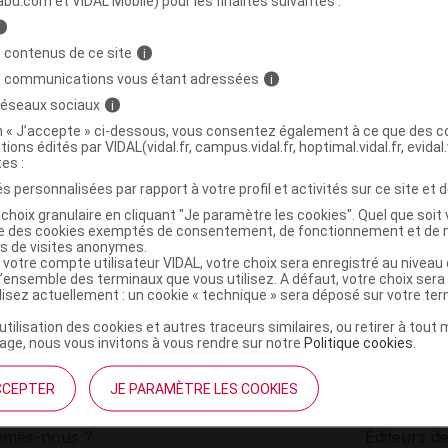
abu.com et VIDAL Mobile) pour les finalités suivantes :
i
e Sakura Konjac Bio B/1
C
 contenus de ce site
i
s communications vous étant adressées
i
 réseaux sociaux
i
3770025606422
on « J’accepte » ci-dessous, vous consentez également à ce que des co
r
Aquaromat
tions édités par VIDAL(vidal.fr, campus.vidal.fr, hoptimal.vidal.fr, evidal.
NR
tes :
s personnalisées par rapport à votre profil et activités sur ce site et d
choix granulaire en cliquant "Je paramètre les cookies". Quel que soit 
ise des cookies exemptés de consentement, de fonctionnement et de 
es de visites anonymes.
 votre compte utilisateur VIDAL, votre choix sera enregistré au nivea
l’ensemble des terminaux que vous utilisez. A défaut, votre choix ser
ilisez actuellement : un cookie « technique » sera déposé sur votre te
’utilisation des cookies et autres traceurs similaires, ou retirer à tou
ge, nous vous invitons à vous rendre sur notre
Politique cookies
.
CCEPTER
JE PARAMÈTRE LES COOKIES
institutionnel
Espace pa
mmes-nous ?
Éditeurs de