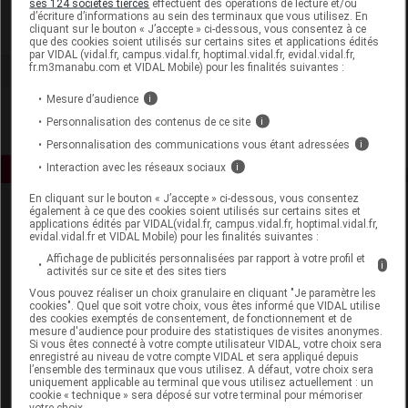
ses 124 sociétés tierces
effectuent des opérations de lecture et/ou
d’écriture d’informations au sein des terminaux que vous utilisez. En
cliquant sur le bouton « J’accepte » ci-dessous, vous consentez à ce
Voir la fiche laboratoire
que des cookies soient utilisés sur certains sites et applications édités
par VIDAL (vidal.fr, campus.vidal.fr, hoptimal.vidal.fr, evidal.vidal.fr,
fr.m3manabu.com et VIDAL Mobile) pour les finalités suivantes :
Mesure d’audience
i
Personnalisation des contenus de ce site
i
Personnalisation des communications vous étant adressées
i
Interaction avec les réseaux sociaux
i
En cliquant sur le bouton « J’accepte » ci-dessous, vous consentez
également à ce que des cookies soient utilisés sur certains sites et
applications édités par VIDAL(vidal.fr, campus.vidal.fr, hoptimal.vidal.fr,
evidal.vidal.fr et VIDAL Mobile) pour les finalités suivantes :
Affichage de publicités personnalisées par rapport à votre profil et
i
activités sur ce site et des sites tiers
Vous pouvez réaliser un choix granulaire en cliquant "Je paramètre les
Espace produit
cookies". Quel que soit votre choix, vous êtes informé que VIDAL utilise
des cookies exemptés de consentement, de fonctionnement et de
mesure d'audience pour produire des statistiques de visites anonymes.
Boutique
Si vous êtes connecté à votre compte utilisateur VIDAL, votre choix sera
VIDAL Expert
enregistré au niveau de votre compte VIDAL et sera appliqué depuis
l’ensemble des terminaux que vous utilisez. A défaut, votre choix sera
VIDAL Hoptimal
uniquement applicable au terminal que vous utilisez actuellement : un
eVIDAL
cookie « technique » sera déposé sur votre terminal pour mémoriser
votre choix.