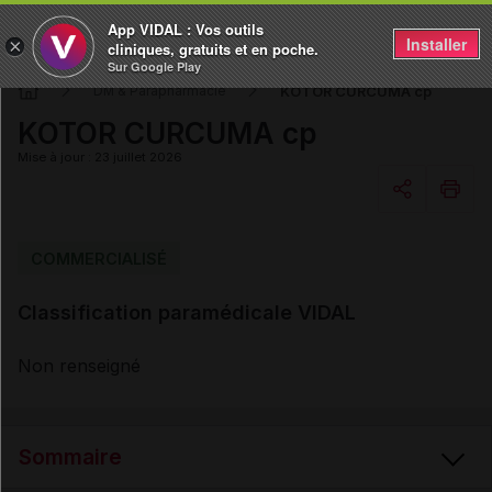
App VIDAL : Vos outils
Installer
×
cliniques, gratuits et en poche.
Sur Google Play
KOTOR CURCUMA cp
DM & Parapharmacie
KOTOR CURCUMA cp
Mise à jour : 23 juillet 2026
Copier l'url
COMMERCIALISÉ
Classification paramédicale VIDAL
Email
Non renseigné
Sommaire