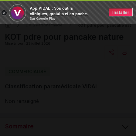
App VIDAL : Vos outils
Installer
×
cliniques, gratuits et en poche.
Sur Google Play
KOT pdre pour pancake natur
DM & Parapharmacie
KOT pdre pour pancake nature
Mise à jour : 23 juillet 2026
Copier l'url
COMMERCIALISÉ
Classification paramédicale VIDAL
Email
Non renseigné
Sommaire