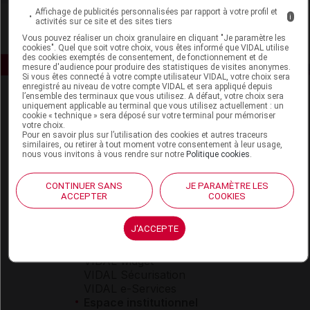
Affichage de publicités personnalisées par rapport à votre profil et
i
activités sur ce site et des sites tiers
Vous pouvez réaliser un choix granulaire en cliquant "Je paramètre les
cookies". Quel que soit votre choix, vous êtes informé que VIDAL utilise
des cookies exemptés de consentement, de fonctionnement et de
mesure d'audience pour produire des statistiques de visites anonymes.
Si vous êtes connecté à votre compte utilisateur VIDAL, votre choix sera
enregistré au niveau de votre compte VIDAL et sera appliqué depuis
l’ensemble des terminaux que vous utilisez. A défaut, votre choix sera
uniquement applicable au terminal que vous utilisez actuellement : un
cookie « technique » sera déposé sur votre terminal pour mémoriser
votre choix.
Pour en savoir plus sur l’utilisation des cookies et autres traceurs
similaires, ou retirer à tout moment votre consentement à leur usage,
nous vous invitons à vous rendre sur notre
Politique cookies
.
Espace produit
CONTINUER SANS
JE PARAMÈTRE LES
Boutique
ACCEPTER
COOKIES
VIDAL Expert
VIDAL Hoptimal
J'ACCEPTE
eVIDAL
VIDAL Mobile
VIDAL widget
VIDAL Sécurisation
VIDAL e-Services
Espace institutionnel