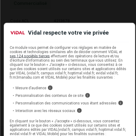
Commercialisé
Code ACL
4213678
Code 13
3401542136788
Vidal respecte votre vie privée
Code EAN
3700413401094
Labo. Distributeur
Ceprodi SA
Ce module vous permet de configurer vos réglages en matière de
Remboursement
NR
cookies et technologies similaires afin de décider comment VIDAL et
ses 124 sociétés tierces
effectuent des opérations de lecture et/ou
d’écriture d’informations au sein des terminaux que vous utilisez. En
cliquant sur le bouton « J’accepte » ci-dessous, vous consentez à ce
que des cookies soient utilisés sur certains sites et applications édités
par VIDAL (vidal.fr, campus.vidal.fr, hoptimal.vidal.fr, evidal.vidal.fr,
fr.m3manabu.com et VIDAL Mobile) pour les finalités suivantes :
Laboratoire
Mesure d’audience
i
Personnalisation des contenus de ce site
i
Ceprodi SA
Personnalisation des communications vous étant adressées
i
Interaction avec les réseaux sociaux
i
Voir la fiche laboratoire
En cliquant sur le bouton « J’accepte » ci-dessous, vous consentez
également à ce que des cookies soient utilisés sur certains sites et
applications édités par VIDAL(vidal.fr, campus.vidal.fr, hoptimal.vidal.fr,
evidal.vidal.fr et VIDAL Mobile) pour les finalités suivantes :