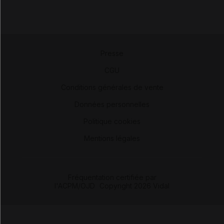
Presse
-
CGU
-
Conditions générales de vente
-
Données personnelles
-
Politique cookies
-
Mentions légales
Fréquentation certifiée par
l'ACPM/OJD
|
Copyright 2026 Vidal