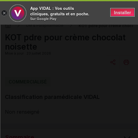
App VIDAL : Vos outils
Installer
×
cliniques, gratuits et en poche.
Sur Google Play
KOT pdre pour crème chocolat
DM & Parapharmacie
KOT pdre pour crème chocolat
noisette
Mise à jour : 23 juillet 2026
Copier l'url
COMMERCIALISÉ
Classification paramédicale VIDAL
Email
Non renseigné
Sommaire