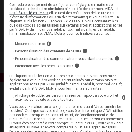
Laboratoire
Ce module vous permet de configurer vos réglages en matière de
cookies et technologies similaires afin de décider comment VIDAL et
ses 124 sociétés tierces
effectuent des opérations de lecture et/ou
d’écriture d’informations au sein des terminaux que vous utilisez. En
Ceprodi SA
cliquant sur le bouton « J’accepte » ci-dessous, vous consentez à ce
que des cookies soient utilisés sur certains sites et applications édités
par VIDAL (vidal.fr, campus.vidal.fr, hoptimal.vidal.fr, evidal.vidal.fr,
Voir la fiche laboratoire
fr.m3manabu.com et VIDAL Mobile) pour les finalités suivantes :
Mesure d’audience
i
Personnalisation des contenus de ce site
i
Personnalisation des communications vous étant adressées
i
Interaction avec les réseaux sociaux
i
En cliquant sur le bouton « J’accepte » ci-dessous, vous consentez
également à ce que des cookies soient utilisés sur certains sites et
applications édités par VIDAL(vidal.fr, campus.vidal.fr, hoptimal.vidal.fr,
evidal.vidal.fr et VIDAL Mobile) pour les finalités suivantes :
Affichage de publicités personnalisées par rapport à votre profil et
i
activités sur ce site et des sites tiers
Vous pouvez réaliser un choix granulaire en cliquant "Je paramètre les
cookies". Quel que soit votre choix, vous êtes informé que VIDAL utilise
des cookies exemptés de consentement, de fonctionnement et de
mesure d'audience pour produire des statistiques de visites anonymes.
Espace produit
Si vous êtes connecté à votre compte utilisateur VIDAL, votre choix sera
enregistré au niveau de votre compte VIDAL et sera appliqué depuis
Boutique
l’ensemble des terminaux que vous utilisez. A défaut, votre choix sera