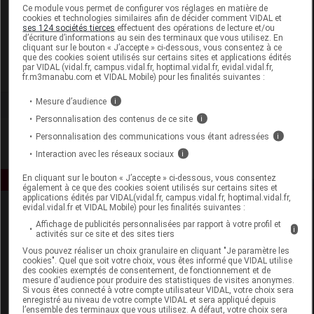
Laboratoire
Ce module vous permet de configurer vos réglages en matière de
cookies et technologies similaires afin de décider comment VIDAL et
ses 124 sociétés tierces
effectuent des opérations de lecture et/ou
d’écriture d’informations au sein des terminaux que vous utilisez. En
Korres
cliquant sur le bouton « J’accepte » ci-dessous, vous consentez à ce
que des cookies soient utilisés sur certains sites et applications édités
par VIDAL (vidal.fr, campus.vidal.fr, hoptimal.vidal.fr, evidal.vidal.fr,
Voir la fiche laboratoire
fr.m3manabu.com et VIDAL Mobile) pour les finalités suivantes :
Mesure d’audience
i
Personnalisation des contenus de ce site
i
Personnalisation des communications vous étant adressées
i
Interaction avec les réseaux sociaux
i
En cliquant sur le bouton « J’accepte » ci-dessous, vous consentez
également à ce que des cookies soient utilisés sur certains sites et
applications édités par VIDAL(vidal.fr, campus.vidal.fr, hoptimal.vidal.fr,
evidal.vidal.fr et VIDAL Mobile) pour les finalités suivantes :
Affichage de publicités personnalisées par rapport à votre profil et
i
activités sur ce site et des sites tiers
Vous pouvez réaliser un choix granulaire en cliquant "Je paramètre les
cookies". Quel que soit votre choix, vous êtes informé que VIDAL utilise
des cookies exemptés de consentement, de fonctionnement et de
mesure d'audience pour produire des statistiques de visites anonymes.
Espace produit
Si vous êtes connecté à votre compte utilisateur VIDAL, votre choix sera
enregistré au niveau de votre compte VIDAL et sera appliqué depuis
Boutique
l’ensemble des terminaux que vous utilisez. A défaut, votre choix sera