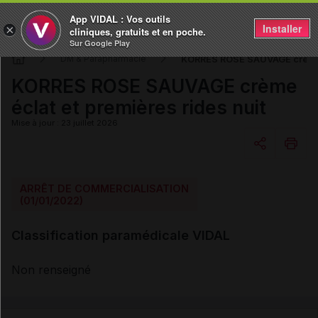
App VIDAL : Vos outils
Installer
×
cliniques, gratuits et en poche.
Sur Google Play
KORRES ROSE SAUVAGE crème é
DM & Parapharmacie
KORRES ROSE SAUVAGE crème
éclat et premières rides nuit
Mise à jour : 23 juillet 2026
Copier l'url
ARRÊT DE COMMERCIALISATION
(01/01/2022)
Email
Classification paramédicale VIDAL
Non renseigné