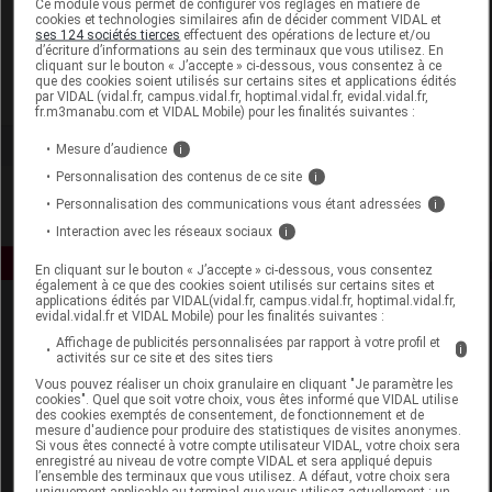
Ce module vous permet de configurer vos réglages en matière de
cookies et technologies similaires afin de décider comment VIDAL et
ses 124 sociétés tierces
effectuent des opérations de lecture et/ou
Korres
d’écriture d’informations au sein des terminaux que vous utilisez. En
cliquant sur le bouton « J’accepte » ci-dessous, vous consentez à ce
que des cookies soient utilisés sur certains sites et applications édités
Voir la fiche laboratoire
par VIDAL (vidal.fr, campus.vidal.fr, hoptimal.vidal.fr, evidal.vidal.fr,
fr.m3manabu.com et VIDAL Mobile) pour les finalités suivantes :
Mesure d’audience
i
Personnalisation des contenus de ce site
i
Personnalisation des communications vous étant adressées
i
Interaction avec les réseaux sociaux
i
En cliquant sur le bouton « J’accepte » ci-dessous, vous consentez
également à ce que des cookies soient utilisés sur certains sites et
applications édités par VIDAL(vidal.fr, campus.vidal.fr, hoptimal.vidal.fr,
evidal.vidal.fr et VIDAL Mobile) pour les finalités suivantes :
Affichage de publicités personnalisées par rapport à votre profil et
i
activités sur ce site et des sites tiers
Vous pouvez réaliser un choix granulaire en cliquant "Je paramètre les
cookies". Quel que soit votre choix, vous êtes informé que VIDAL utilise
des cookies exemptés de consentement, de fonctionnement et de
Espace produit
mesure d'audience pour produire des statistiques de visites anonymes.
Si vous êtes connecté à votre compte utilisateur VIDAL, votre choix sera
enregistré au niveau de votre compte VIDAL et sera appliqué depuis
Boutique
l’ensemble des terminaux que vous utilisez. A défaut, votre choix sera
VIDAL Expert
uniquement applicable au terminal que vous utilisez actuellement : un