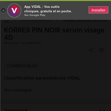
App VIDAL : Vos outils
Installer
×
cliniques, gratuits et en poche.
Sur Google Play
KORRES PIN NOIR sérum visa
DM & Parapharmacie
KORRES PIN NOIR sérum visage
4D
Mise à jour : 23 juillet 2026
Copier l'url
COMMERCIALISÉ
Classification paramédicale VIDAL
Email
Non renseigné
Sommaire