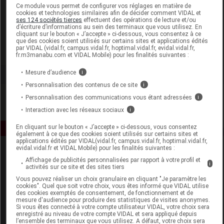
Laboratoire
Ce module vous permet de configurer vos réglages en matière de
cookies et technologies similaires afin de décider comment VIDAL et
ses 124 sociétés tierces
effectuent des opérations de lecture et/ou
d’écriture d’informations au sein des terminaux que vous utilisez. En
Korres
cliquant sur le bouton « J’accepte » ci-dessous, vous consentez à ce
que des cookies soient utilisés sur certains sites et applications édités
par VIDAL (vidal.fr, campus.vidal.fr, hoptimal.vidal.fr, evidal.vidal.fr,
Voir la fiche laboratoire
fr.m3manabu.com et VIDAL Mobile) pour les finalités suivantes :
Mesure d’audience
i
Personnalisation des contenus de ce site
i
Personnalisation des communications vous étant adressées
i
Interaction avec les réseaux sociaux
i
En cliquant sur le bouton « J’accepte » ci-dessous, vous consentez
également à ce que des cookies soient utilisés sur certains sites et
applications édités par VIDAL(vidal.fr, campus.vidal.fr, hoptimal.vidal.fr,
evidal.vidal.fr et VIDAL Mobile) pour les finalités suivantes :
Affichage de publicités personnalisées par rapport à votre profil et
i
activités sur ce site et des sites tiers
Vous pouvez réaliser un choix granulaire en cliquant "Je paramètre les
cookies". Quel que soit votre choix, vous êtes informé que VIDAL utilise
des cookies exemptés de consentement, de fonctionnement et de
mesure d'audience pour produire des statistiques de visites anonymes.
Espace produit
Si vous êtes connecté à votre compte utilisateur VIDAL, votre choix sera
enregistré au niveau de votre compte VIDAL et sera appliqué depuis
Boutique
l’ensemble des terminaux que vous utilisez. A défaut, votre choix sera