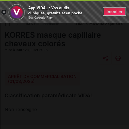
App VIDAL : Vos outils
Installer
×
cliniques, gratuits et en poche.
Sur Google Play
KORRES masque capillaire ch
DM & Parapharmacie
KORRES masque capillaire
cheveux colorés
Mise à jour : 23 juillet 2026
Copier l'url
ARRÊT DE COMMERCIALISATION
(01/03/2025)
Email
Classification paramédicale VIDAL
Non renseigné