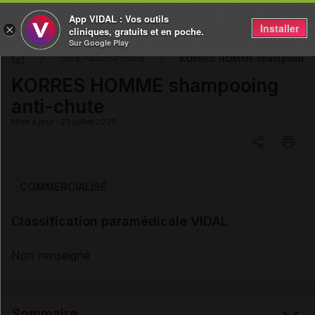
App VIDAL : Vos outils
Installer
×
cliniques, gratuits et en poche.
Sur Google Play
KORRES HOMME shampooing a
DM & Parapharmacie
KORRES HOMME shampooing
anti-chute
Mise à jour : 23 juillet 2026
Copier l'url
COMMERCIALISÉ
Classification paramédicale VIDAL
Email
Non renseigné
Sommaire