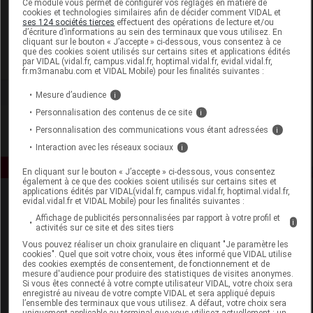
Ce module vous permet de configurer vos réglages en matière de
cookies et technologies similaires afin de décider comment VIDAL et
ses 124 sociétés tierces
effectuent des opérations de lecture et/ou
Korres
d’écriture d’informations au sein des terminaux que vous utilisez. En
cliquant sur le bouton « J’accepte » ci-dessous, vous consentez à ce
que des cookies soient utilisés sur certains sites et applications édités
Voir la fiche laboratoire
par VIDAL (vidal.fr, campus.vidal.fr, hoptimal.vidal.fr, evidal.vidal.fr,
fr.m3manabu.com et VIDAL Mobile) pour les finalités suivantes :
Mesure d’audience
i
Personnalisation des contenus de ce site
i
Personnalisation des communications vous étant adressées
i
Interaction avec les réseaux sociaux
i
En cliquant sur le bouton « J’accepte » ci-dessous, vous consentez
également à ce que des cookies soient utilisés sur certains sites et
applications édités par VIDAL(vidal.fr, campus.vidal.fr, hoptimal.vidal.fr,
evidal.vidal.fr et VIDAL Mobile) pour les finalités suivantes :
Affichage de publicités personnalisées par rapport à votre profil et
i
activités sur ce site et des sites tiers
Vous pouvez réaliser un choix granulaire en cliquant "Je paramètre les
cookies". Quel que soit votre choix, vous êtes informé que VIDAL utilise
des cookies exemptés de consentement, de fonctionnement et de
Espace produit
mesure d'audience pour produire des statistiques de visites anonymes.
Si vous êtes connecté à votre compte utilisateur VIDAL, votre choix sera
enregistré au niveau de votre compte VIDAL et sera appliqué depuis
Boutique
l’ensemble des terminaux que vous utilisez. A défaut, votre choix sera
VIDAL Expert
uniquement applicable au terminal que vous utilisez actuellement : un