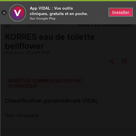
App VIDAL : Vos outils
Installer
×
cliniques, gratuits et en poche.
Sur Google Play
KORRES eau de toilette bellfl
DM & Parapharmacie
KORRES eau de toilette
bellflower
Mise à jour : 23 juillet 2026
Copier l'url
ARRÊT DE COMMERCIALISATION
(01/09/2024)
Email
Classification paramédicale VIDAL
Non renseigné