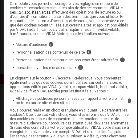
Laboratoire
Ce module vous permet de configurer vos réglages en matière de
cookies et technologies similaires afin de décider comment VIDAL et
ses 124 sociétés tierces
effectuent des opérations de lecture et/ou
d’écriture d’informations au sein des terminaux que vous utilisez. En
Korres
cliquant sur le bouton « J’accepte » ci-dessous, vous consentez à ce
que des cookies soient utilisés sur certains sites et applications édités
par VIDAL (vidal.fr, campus.vidal.fr, hoptimal.vidal.fr, evidal.vidal.fr,
Voir la fiche laboratoire
fr.m3manabu.com et VIDAL Mobile) pour les finalités suivantes :
Mesure d’audience
i
Personnalisation des contenus de ce site
i
Personnalisation des communications vous étant adressées
i
Interaction avec les réseaux sociaux
i
En cliquant sur le bouton « J’accepte » ci-dessous, vous consentez
également à ce que des cookies soient utilisés sur certains sites et
applications édités par VIDAL(vidal.fr, campus.vidal.fr, hoptimal.vidal.fr,
evidal.vidal.fr et VIDAL Mobile) pour les finalités suivantes :
Affichage de publicités personnalisées par rapport à votre profil et
i
activités sur ce site et des sites tiers
Vous pouvez réaliser un choix granulaire en cliquant "Je paramètre les
cookies". Quel que soit votre choix, vous êtes informé que VIDAL utilise
des cookies exemptés de consentement, de fonctionnement et de
mesure d'audience pour produire des statistiques de visites anonymes.
Espace produit
Si vous êtes connecté à votre compte utilisateur VIDAL, votre choix sera
enregistré au niveau de votre compte VIDAL et sera appliqué depuis
Boutique
l’ensemble des terminaux que vous utilisez. A défaut, votre choix sera