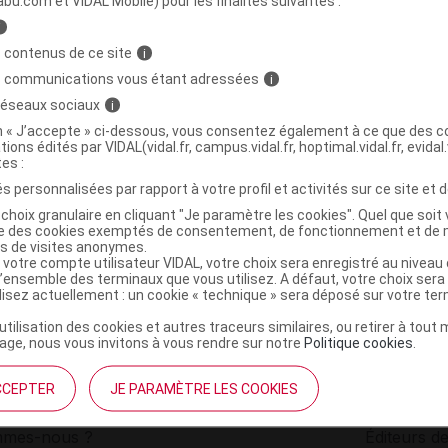
abu.com et VIDAL Mobile) pour les finalités suivantes :
i
URE KIDS Bain moussant framboise Fl/40ml
C
 contenus de ce site
i
s communications vous étant adressées
i
 réseaux sociaux
i
4008233109466
on « J’accepte » ci-dessous, vous consentez également à ce que des co
r
Kneipp France
tions édités par VIDAL(vidal.fr, campus.vidal.fr, hoptimal.vidal.fr, evidal.
NR
tes :
s personnalisées par rapport à votre profil et activités sur ce site et d
choix granulaire en cliquant "Je paramètre les cookies". Quel que soit 
ise des cookies exemptés de consentement, de fonctionnement et de 
es de visites anonymes.
 votre compte utilisateur VIDAL, votre choix sera enregistré au nivea
l’ensemble des terminaux que vous utilisez. A défaut, votre choix ser
ilisez actuellement : un cookie « technique » sera déposé sur votre te
’utilisation des cookies et autres traceurs similaires, ou retirer à tou
ge, nous vous invitons à vous rendre sur notre
Politique cookies
.
CCEPTER
JE PARAMÈTRE LES COOKIES
institutionnel
Espace pa
mmes-nous ?
Éditeurs de