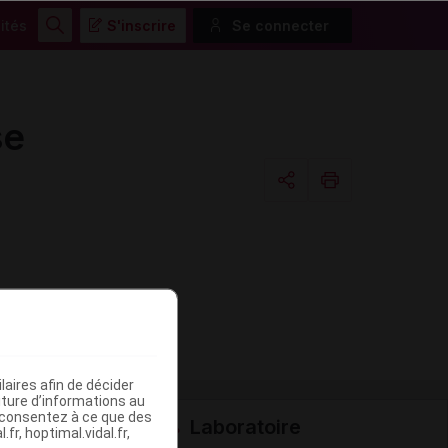
ités
S'inscrire
Se connecter
Rechercher
se
Copier l'url
Email
aires afin de décider
iture d’informations au
s consentez à ce que des
Laboratoire
fr, hoptimal.vidal.fr,