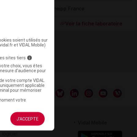
Kneipp France
ommercialisé
Voir la fiche laboratoire
okies soient utilisés sur
vidal.fr et VIDAL Mobile)
es sites tiers
i
votre choix, vous êtes
mesure d'audience pour
u de votre compte VIDAL
a uniquement applicable
rminal pour mémoriser
t moment votre
J'ACCEPTE
rtenaires
Vidal Mobile
 logiciel