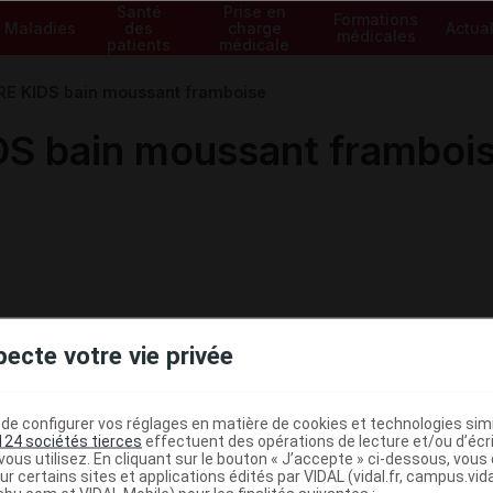
Santé
Prise en
Formations
Maladies
des
charge
Actual
médicales
patients
médicale
E KIDS bain moussant framboise
S bain moussant framboi
pecte votre vie privée
e configurer vos réglages en matière de cookies et technologies simil
124 sociétés tierces
effectuent des opérations de lecture et/ou d’écr
ous utilisez. En cliquant sur le bouton « J’accepte » ci-dessous, vou
ministratives
ur certains sites et applications édités par VIDAL (vidal.fr, campus.vidal.