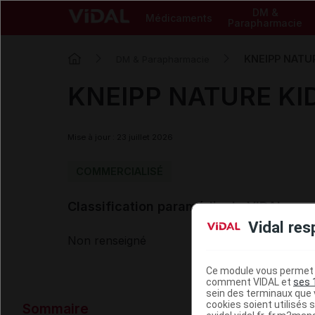
DM &
Médicaments
Parapharmacie
KNEIPP NATUR
DM & Parapharmacie
KNEIPP NATURE KID
Mise à jour : 23 juillet 2026
COMMERCIALISÉ
Classification paramédicale VIDAL
Vidal res
Non renseigné
Ce module vous permet d
comment VIDAL et
ses 
sein des terminaux que v
Données ad
cookies soient utilisés s
Sommaire