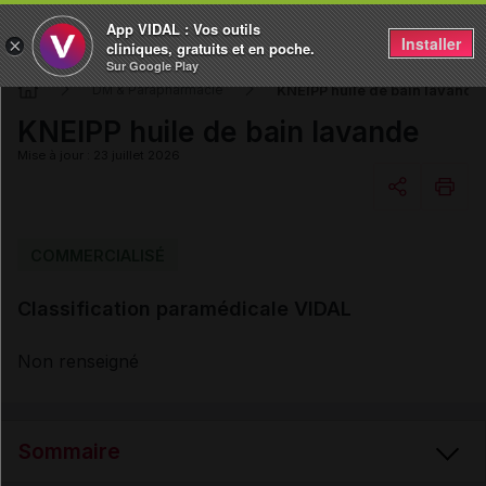
App VIDAL : Vos outils
Installer
×
cliniques, gratuits et en poche.
Sur Google Play
KNEIPP huile de bain lavande
DM & Parapharmacie
KNEIPP huile de bain lavande
Mise à jour : 23 juillet 2026
Copier l'url
COMMERCIALISÉ
Classification paramédicale VIDAL
Email
Non renseigné
Sommaire