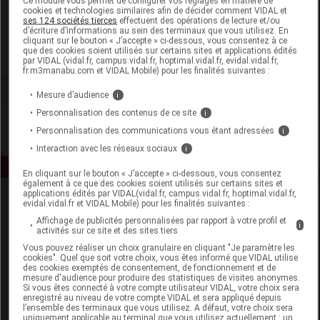
Ce module vous permet de configurer vos réglages en matière de
cookies et technologies similaires afin de décider comment VIDAL et
ses 124 sociétés tierces
effectuent des opérations de lecture et/ou
Kneipp France
d’écriture d’informations au sein des terminaux que vous utilisez. En
cliquant sur le bouton « J’accepte » ci-dessous, vous consentez à ce
que des cookies soient utilisés sur certains sites et applications édités
Voir la fiche laboratoire
par VIDAL (vidal.fr, campus.vidal.fr, hoptimal.vidal.fr, evidal.vidal.fr,
fr.m3manabu.com et VIDAL Mobile) pour les finalités suivantes :
Mesure d’audience
i
Personnalisation des contenus de ce site
i
Personnalisation des communications vous étant adressées
i
Interaction avec les réseaux sociaux
i
En cliquant sur le bouton « J’accepte » ci-dessous, vous consentez
également à ce que des cookies soient utilisés sur certains sites et
applications édités par VIDAL(vidal.fr, campus.vidal.fr, hoptimal.vidal.fr,
evidal.vidal.fr et VIDAL Mobile) pour les finalités suivantes :
Affichage de publicités personnalisées par rapport à votre profil et
i
activités sur ce site et des sites tiers
Vous pouvez réaliser un choix granulaire en cliquant "Je paramètre les
cookies". Quel que soit votre choix, vous êtes informé que VIDAL utilise
des cookies exemptés de consentement, de fonctionnement et de
Espace produit
mesure d'audience pour produire des statistiques de visites anonymes.
Si vous êtes connecté à votre compte utilisateur VIDAL, votre choix sera
Boutique
enregistré au niveau de votre compte VIDAL et sera appliqué depuis
l’ensemble des terminaux que vous utilisez. A défaut, votre choix sera
VIDAL Expert
uniquement applicable au terminal que vous utilisez actuellement : un