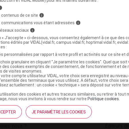
abu.com et VIDAL Mobile) pour les finalités suivantes :
i
uillotte souris eau enfant 26x15.5cm 750ml
C
 contenus de ce site
i
s communications vous étant adressées
i
 réseaux sociaux
i
3700609709041
on « J’accepte » ci-dessous, vous consentez également à ce que des co
r
Visiomed
tions édités par VIDAL(vidal.fr, campus.vidal.fr, hoptimal.vidal.fr, evidal.
NR
tes :
s personnalisées par rapport à votre profil et activités sur ce site et d
choix granulaire en cliquant "Je paramètre les cookies". Quel que soit 
ise des cookies exemptés de consentement, de fonctionnement et de 
es de visites anonymes.
 votre compte utilisateur VIDAL, votre choix sera enregistré au nivea
l’ensemble des terminaux que vous utilisez. A défaut, votre choix ser
ilisez actuellement : un cookie « technique » sera déposé sur votre te
’utilisation des cookies et autres traceurs similaires, ou retirer à tou
ge, nous vous invitons à vous rendre sur notre
Politique cookies
.
CCEPTER
JE PARAMÈTRE LES COOKIES
institutionnel
Espace pa
mmes-nous ?
Éditeurs de