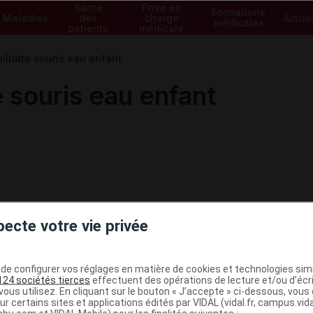
Santé
Prise en
Formations
Maladies
des
charge
Actual
médicales
patients
médicale
llotte souris eau enfant
 souris eau enfant
pecte votre vie privée
e configurer vos réglages en matière de cookies et technologies simil
124 sociétés tierces
effectuent des opérations de lecture et/ou d’écr
ous utilisez. En cliquant sur le bouton « J’accepte » ci-dessous, vou
ministratives
ur certains sites et applications édités par VIDAL (vidal.fr, campus.vidal.