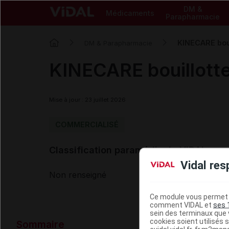
DM &
Médicaments
Parapharmacie
KINECARE boui
DM & Parapharmacie
KINECARE bouillotte
Mise à jour : 23 juillet 2026
COMMERCIALISÉ
Classification paramédicale VIDAL
Vidal res
Non renseigné
Ce module vous permet d
comment VIDAL et
ses 
sein des terminaux que v
Données ad
cookies soient utilisés s
Sommaire