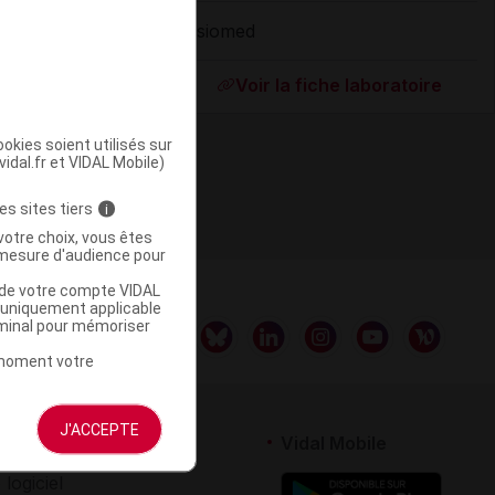
Visiomed
ommercialisé
Voir la fiche laboratoire
okies soient utilisés sur
vidal.fr et VIDAL Mobile)
es sites tiers
i
votre choix, vous êtes
mesure d'audience pour
u de votre compte VIDAL
a uniquement applicable
rminal pour mémoriser
t moment votre
J'ACCEPTE
rtenaires
Vidal Mobile
 logiciel