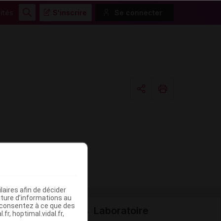
ités
S'inscrire
Se connecter
Rechercher
Copier l'url
Email
aires afin de décider
iture d’informations au
s consentez à ce que des
Laboratoire
fr, hoptimal.vidal.fr,