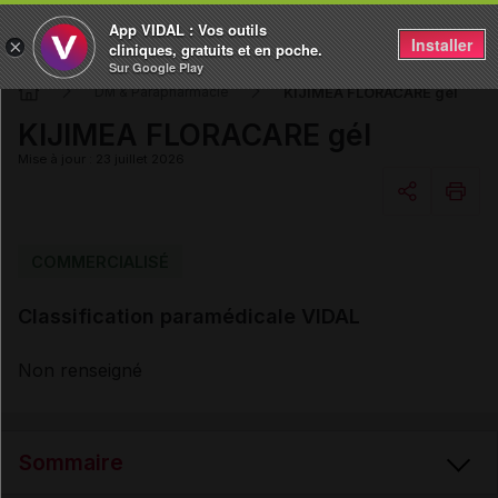
App VIDAL : Vos outils
Installer
×
cliniques, gratuits et en poche.
Sur Google Play
KIJIMEA FLORACARE gél
DM & Parapharmacie
KIJIMEA FLORACARE gél
Mise à jour : 23 juillet 2026
Copier l'url
COMMERCIALISÉ
Classification paramédicale VIDAL
Email
Non renseigné
Sommaire