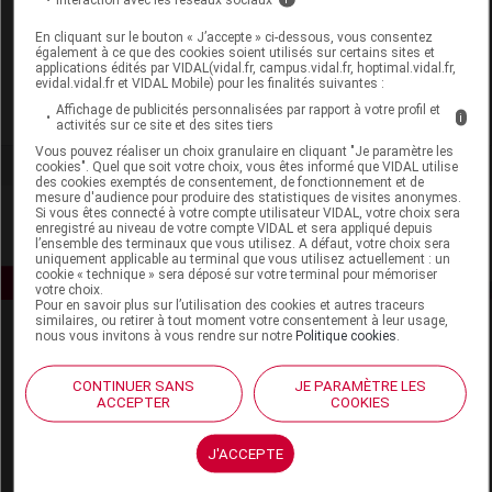
Laboratoire
En cliquant sur le bouton « J’accepte » ci-dessous, vous consentez
également à ce que des cookies soient utilisés sur certains sites et
Synformulas GmbH
applications édités par VIDAL(vidal.fr, campus.vidal.fr, hoptimal.vidal.fr,
evidal.vidal.fr et VIDAL Mobile) pour les finalités suivantes :
Affichage de publicités personnalisées par rapport à votre profil et
Voir la fiche laboratoire
i
activités sur ce site et des sites tiers
Vous pouvez réaliser un choix granulaire en cliquant "Je paramètre les
cookies". Quel que soit votre choix, vous êtes informé que VIDAL utilise
des cookies exemptés de consentement, de fonctionnement et de
mesure d'audience pour produire des statistiques de visites anonymes.
Si vous êtes connecté à votre compte utilisateur VIDAL, votre choix sera
enregistré au niveau de votre compte VIDAL et sera appliqué depuis
l’ensemble des terminaux que vous utilisez. A défaut, votre choix sera
uniquement applicable au terminal que vous utilisez actuellement : un
cookie « technique » sera déposé sur votre terminal pour mémoriser
votre choix.
Pour en savoir plus sur l’utilisation des cookies et autres traceurs
similaires, ou retirer à tout moment votre consentement à leur usage,
nous vous invitons à vous rendre sur notre
Politique cookies
.
CONTINUER SANS
JE PARAMÈTRE LES
ACCEPTER
COOKIES
Espace produit
J'ACCEPTE
Boutique