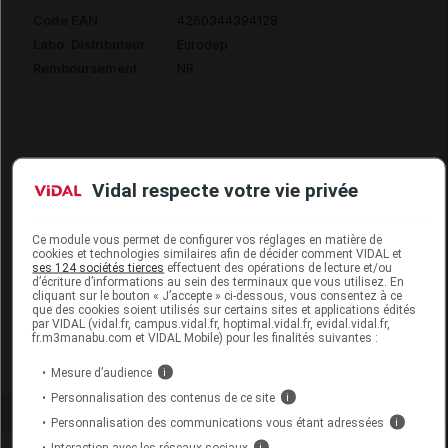
Code EAN
4260344394128
Labo. Distributeur
Eurodep
Remboursement
NR
KIJIMEA FLORACARE Gél B/84
Vidal respecte votre vie privée
Commercialisé
Ce module vous permet de configurer vos réglages en matière de
cookies et technologies similaires afin de décider comment VIDAL et
ses 124 sociétés tierces
effectuent des opérations de lecture et/ou
Code EAN
4260344394135
d’écriture d’informations au sein des terminaux que vous utilisez. En
cliquant sur le bouton « J’accepte » ci-dessous, vous consentez à ce
Labo. Distributeur
Eurodep
que des cookies soient utilisés sur certains sites et applications édités
par VIDAL (vidal.fr, campus.vidal.fr, hoptimal.vidal.fr, evidal.vidal.fr,
Remboursement
NR
fr.m3manabu.com et VIDAL Mobile) pour les finalités suivantes :
Mesure d’audience
i
Personnalisation des contenus de ce site
i
Personnalisation des communications vous étant adressées
i
Interaction avec les réseaux sociaux
i