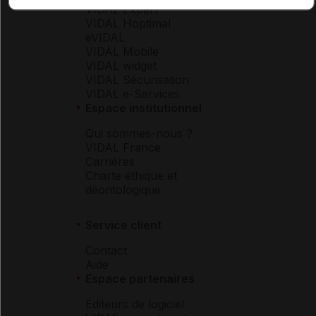
VIDAL Expert
VIDAL Hoptimal
eVIDAL
VIDAL Mobile
VIDAL widget
VIDAL Sécurisation
VIDAL e-Services
Espace institutionnel
Qui sommes-nous ?
VIDAL France
Carrières
Charte éthique et
déontologique
Service client
Contact
Aide
Espace partenaires
Éditeurs de logiciel