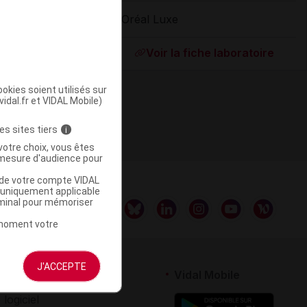
L'Oréal Luxe
ommercialisé
Voir la fiche laboratoire
okies soient utilisés sur
vidal.fr et VIDAL Mobile)
es sites tiers
i
votre choix, vous êtes
mesure d'audience pour
u de votre compte VIDAL
a uniquement applicable
rminal pour mémoriser
t moment votre
J'ACCEPTE
rtenaires
Vidal Mobile
 logiciel