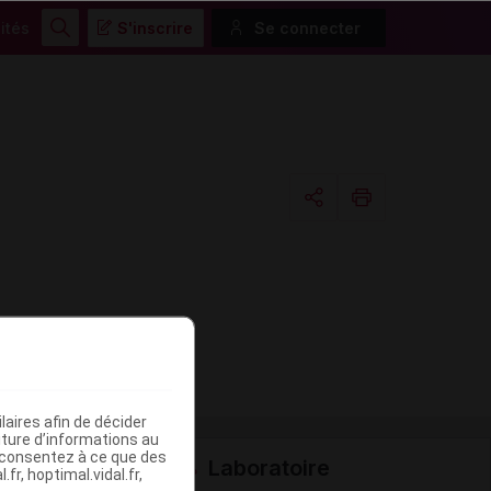
ités
S'inscrire
Se connecter
Rechercher
Copier l'url
Email
aires afin de décider
iture d’informations au
s consentez à ce que des
Laboratoire
fr, hoptimal.vidal.fr,