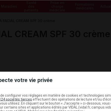
Santé
Prise en
Formations
Maladies
des
charge
Actual
médicales
patients
médicale
A FACIAL CREAM SPF 30 crème
IAL CREAM SPF 30 crème
pecte votre vie privée
e configurer vos réglages en matière de cookies et technologies simil
124 sociétés tierces
effectuent des opérations de lecture et/ou d’écr
ous utilisez. En cliquant sur le bouton « J’accepte » ci-dessous, vou
ministratives
ur certains sites et applications édités par VIDAL (vidal.fr, campus.vidal.