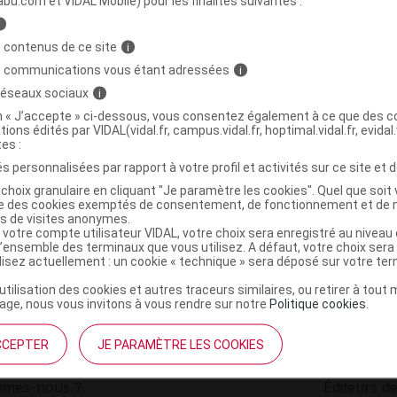
abu.com et VIDAL Mobile) pour les finalités suivantes :
i
TRA FACIAL CREAM SPF30 Cr Pot/50ml
C
 contenus de ce site
i
s communications vous étant adressées
i
 réseaux sociaux
i
3605971222153
on « J’accepte » ci-dessous, vous consentez également à ce que des co
r
L'Oréal Luxe
tions édités par VIDAL(vidal.fr, campus.vidal.fr, hoptimal.vidal.fr, evidal.
NR
tes :
s personnalisées par rapport à votre profil et activités sur ce site et d
choix granulaire en cliquant "Je paramètre les cookies". Quel que soit 
ise des cookies exemptés de consentement, de fonctionnement et de 
es de visites anonymes.
 votre compte utilisateur VIDAL, votre choix sera enregistré au nivea
l’ensemble des terminaux que vous utilisez. A défaut, votre choix ser
ilisez actuellement : un cookie « technique » sera déposé sur votre te
’utilisation des cookies et autres traceurs similaires, ou retirer à tou
ge, nous vous invitons à vous rendre sur notre
Politique cookies
.
CCEPTER
JE PARAMÈTRE LES COOKIES
institutionnel
Espace pa
mmes-nous ?
Éditeurs de