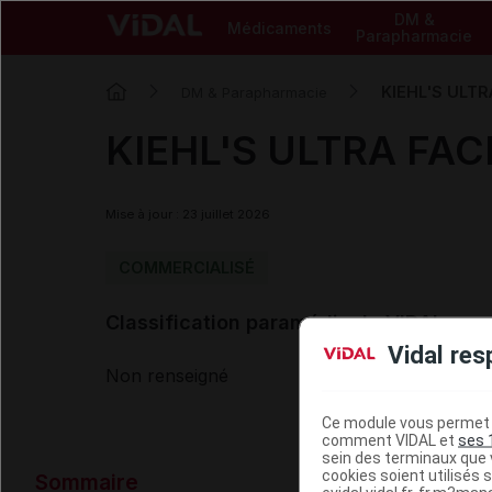
DM &
Médicaments
Parapharmacie
KIEHL'S ULTR
DM & Parapharmacie
KIEHL'S ULTRA FAC
Mise à jour : 23 juillet 2026
COMMERCIALISÉ
Classification paramédicale VIDAL
Vidal res
Non renseigné
Ce module vous permet d
comment VIDAL et
ses 
sein des terminaux que v
Données ad
cookies soient utilisés s
Sommaire