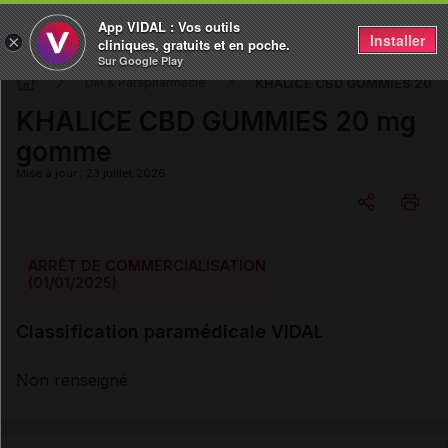
App VIDAL : Vos outils
Installer
×
cliniques, gratuits et en poche.
Sur Google Play
KHALICE CBD GUMMIES 20 
DM & Parapharmacie
KHALICE CBD GUMMIES 20 mg
gomme
Mise à jour : 23 juillet 2026
Copier l'url
ARRÊT DE COMMERCIALISATION
(01/01/2025)
Email
Classification paramédicale VIDAL
Non renseigné