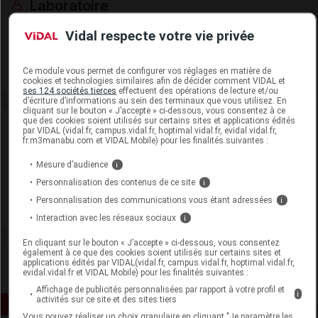
Laboratoire
Vidal respecte votre vie privée
Biocyte
Ce module vous permet de configurer vos réglages en matière de
Voir la fiche laboratoire
cookies et technologies similaires afin de décider comment VIDAL et
ses 124 sociétés tierces
effectuent des opérations de lecture et/ou
d’écriture d’informations au sein des terminaux que vous utilisez. En
cliquant sur le bouton « J’accepte » ci-dessous, vous consentez à ce
que des cookies soient utilisés sur certains sites et applications édités
Actualité liée
1
par VIDAL (vidal.fr, campus.vidal.fr, hoptimal.vidal.fr, evidal.vidal.fr,
fr.m3manabu.com et VIDAL Mobile) pour les finalités suivantes :
28 mai 2026
Mesure d’audience
i
Compléments alimentaires à base de CBD : non
Personnalisation des contenus de ce site
i
autorisés en Union européenne
Personnalisation des communications vous étant adressées
i
Interaction avec les réseaux sociaux
i
En cliquant sur le bouton « J’accepte » ci-dessous, vous consentez
également à ce que des cookies soient utilisés sur certains sites et
applications édités par VIDAL(vidal.fr, campus.vidal.fr, hoptimal.vidal.fr,
evidal.vidal.fr et VIDAL Mobile) pour les finalités suivantes :
Affichage de publicités personnalisées par rapport à votre profil et
i
activités sur ce site et des sites tiers
Vous pouvez réaliser un choix granulaire en cliquant "Je paramètre les