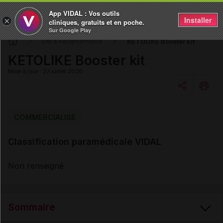
App VIDAL : Vos outils
Installer
×
cliniques, gratuits et en poche.
Sur Google Play
KETOLIKE Booster kit
DM & Parapharmacie
KETOLIKE Booster kit
Mise à jour : 23 juillet 2026
Copier l'url
COMMERCIALISÉ
Classification paramédicale VIDAL
Email
Non renseigné
Sommaire