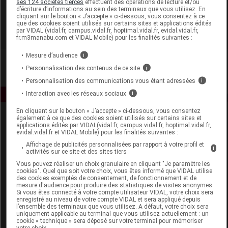
ses 124 sociétés tierces
effectuent des opérations de lecture et/ou
d’écriture d’informations au sein des terminaux que vous utilisez. En
cliquant sur le bouton « J’accepte » ci-dessous, vous consentez à ce
Voir la fiche laboratoire
que des cookies soient utilisés sur certains sites et applications édités
par VIDAL (vidal.fr, campus.vidal.fr, hoptimal.vidal.fr, evidal.vidal.fr,
fr.m3manabu.com et VIDAL Mobile) pour les finalités suivantes :
Mesure d’audience
i
Personnalisation des contenus de ce site
i
Personnalisation des communications vous étant adressées
i
Interaction avec les réseaux sociaux
i
En cliquant sur le bouton « J’accepte » ci-dessous, vous consentez
également à ce que des cookies soient utilisés sur certains sites et
applications édités par VIDAL(vidal.fr, campus.vidal.fr, hoptimal.vidal.fr,
evidal.vidal.fr et VIDAL Mobile) pour les finalités suivantes :
Affichage de publicités personnalisées par rapport à votre profil et
i
activités sur ce site et des sites tiers
Vous pouvez réaliser un choix granulaire en cliquant "Je paramètre les
Espace produit
cookies". Quel que soit votre choix, vous êtes informé que VIDAL utilise
des cookies exemptés de consentement, de fonctionnement et de
mesure d'audience pour produire des statistiques de visites anonymes.
Boutique
Si vous êtes connecté à votre compte utilisateur VIDAL, votre choix sera
VIDAL Expert
enregistré au niveau de votre compte VIDAL et sera appliqué depuis
l’ensemble des terminaux que vous utilisez. A défaut, votre choix sera
VIDAL Hoptimal
uniquement applicable au terminal que vous utilisez actuellement : un
eVIDAL
cookie « technique » sera déposé sur votre terminal pour mémoriser
votre choix.