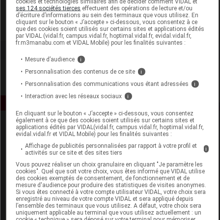
cookies et technologies similaires afin de décider comment VIDAL et
Blue Skin
ses 124 sociétés tierces
effectuent des opérations de lecture et/ou
d’écriture d’informations au sein des terminaux que vous utilisez. En
cliquant sur le bouton « J’accepte » ci-dessous, vous consentez à ce
Voir la fiche laboratoire
que des cookies soient utilisés sur certains sites et applications édités
par VIDAL (vidal.fr, campus.vidal.fr, hoptimal.vidal.fr, evidal.vidal.fr,
fr.m3manabu.com et VIDAL Mobile) pour les finalités suivantes :
Mesure d’audience
i
Personnalisation des contenus de ce site
i
Personnalisation des communications vous étant adressées
i
Interaction avec les réseaux sociaux
i
En cliquant sur le bouton « J’accepte » ci-dessous, vous consentez
également à ce que des cookies soient utilisés sur certains sites et
applications édités par VIDAL(vidal.fr, campus.vidal.fr, hoptimal.vidal.fr,
evidal.vidal.fr et VIDAL Mobile) pour les finalités suivantes :
Affichage de publicités personnalisées par rapport à votre profil et
i
activités sur ce site et des sites tiers
Vous pouvez réaliser un choix granulaire en cliquant "Je paramètre les
cookies". Quel que soit votre choix, vous êtes informé que VIDAL utilise
Espace produit
des cookies exemptés de consentement, de fonctionnement et de
mesure d'audience pour produire des statistiques de visites anonymes.
Boutique
Si vous êtes connecté à votre compte utilisateur VIDAL, votre choix sera
enregistré au niveau de votre compte VIDAL et sera appliqué depuis
VIDAL Expert
l’ensemble des terminaux que vous utilisez. A défaut, votre choix sera
VIDAL Hoptimal
uniquement applicable au terminal que vous utilisez actuellement : un
cookie « technique » sera déposé sur votre terminal pour mémoriser