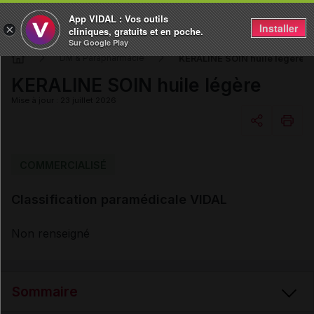
App VIDAL : Vos outils
Installer
×
cliniques, gratuits et en poche.
Sur Google Play
KERALINE SOIN huile légère
DM & Parapharmacie
KERALINE SOIN huile légère
Mise à jour : 23 juillet 2026
Copier l'url
COMMERCIALISÉ
Classification paramédicale VIDAL
Email
Non renseigné
Sommaire