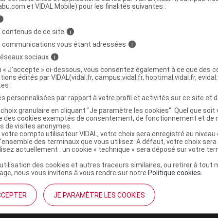
abu.com et VIDAL Mobile) pour les finalités suivantes :
i
T Gél réparer nourrir cheveux ongles peau
C
 contenus de ce site
i
s communications vous étant adressées
i
 réseaux sociaux
i
3701367900664
on « J’accepte » ci-dessous, vous consentez également à ce que des co
tions édités par VIDAL(vidal.fr, campus.vidal.fr, hoptimal.vidal.fr, evidal.
r
Lorica
tes :
NR
s personnalisées par rapport à votre profil et activités sur ce site et d
choix granulaire en cliquant "Je paramètre les cookies". Quel que soit 
ise des cookies exemptés de consentement, de fonctionnement et de 
es de visites anonymes.
 votre compte utilisateur VIDAL, votre choix sera enregistré au nivea
l’ensemble des terminaux que vous utilisez. A défaut, votre choix ser
ilisez actuellement : un cookie « technique » sera déposé sur votre te
’utilisation des cookies et autres traceurs similaires, ou retirer à tou
ge, nous vous invitons à vous rendre sur notre
Politique cookies
.
CCEPTER
JE PARAMÈTRE LES COOKIES
institutionnel
Espace pa