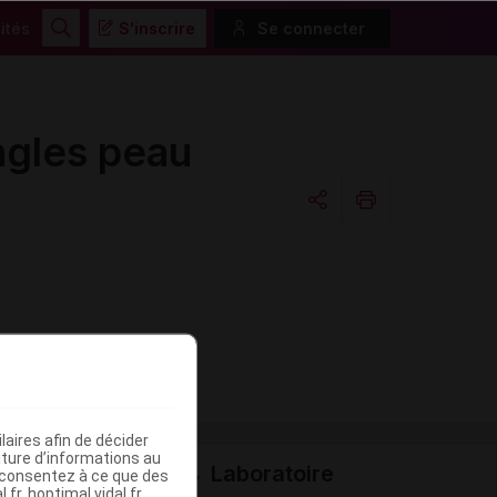
ités
S'inscrire
Se connecter
Rechercher
ngles peau
Copier l'url
Email
aires afin de décider
iture d’informations au
Laboratoire
s consentez à ce que des
fr, hoptimal.vidal.fr,