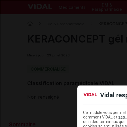
DM &
Médicaments
Parapharmacie
KERACONCEPT 
DM & Parapharmacie
KERACONCEPT gél ré
Mise à jour : 23 juillet 2026
COMMERCIALISÉ
Classification paramédicale VIDAL
Vidal res
Non renseigné
Ce module vous permet d
comment VIDAL et
ses 
Données ad
sein des terminaux que v
Sommaire
cookies soient utilisés s