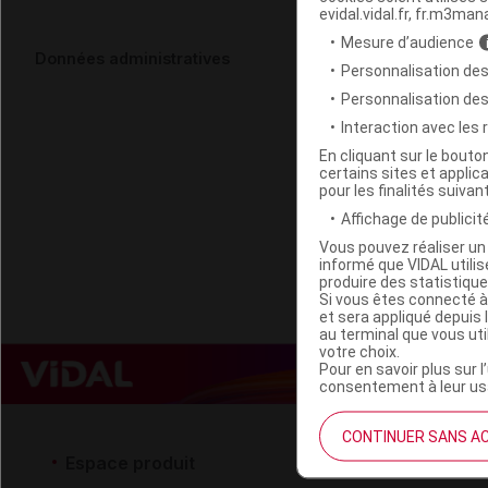
evidal.vidal.fr, fr.m3man
Mesure d’audience
KERACONCEP
Données administratives
Personnalisation des
Pilulier/90
Personnalisation de
Interaction avec les
Code EAN
En cliquant sur le bout
certains sites et applica
Labo. Distributeu
pour les finalités suivan
Remboursement
Affichage de publicité
Vous pouvez réaliser un 
informé que VIDAL util
produire des statistiqu
Si vous êtes connecté à
et sera appliqué depuis 
au terminal que vous ut
votre choix.
Pour en savoir plus sur l
consentement à leur usa
CONTINUER SANS A
Espace produit
Espace 