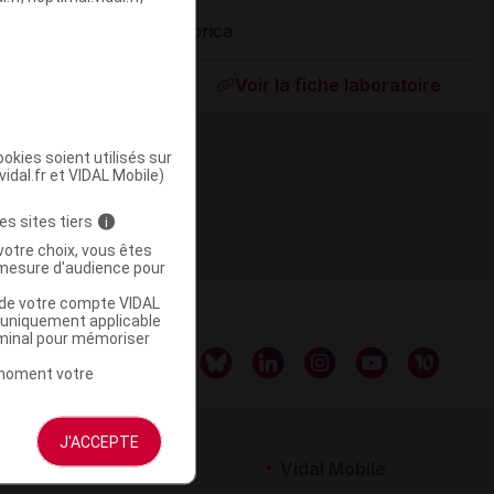
Lorica
ommercialisé
Voir la fiche laboratoire
okies soient utilisés sur
vidal.fr et VIDAL Mobile)
es sites tiers
i
votre choix, vous êtes
mesure d'audience pour
u de votre compte VIDAL
a uniquement applicable
rminal pour mémoriser
t moment votre
J'ACCEPTE
rtenaires
Vidal Mobile