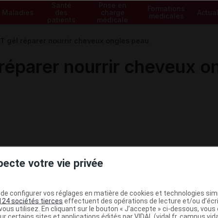
Santé
Prise en
Formations
Maladies
des
charge
Actual
médicales
patients
médicale
gél réparer nourrir cheveux ongles peau
parer nourrir cheveux o
pecte votre vie privée
e configurer vos réglages en matière de cookies et technologies simil
124 sociétés tierces
effectuent des opérations de lecture et/ou d’écr
ministratives
ous utilisez. En cliquant sur le bouton « J’accepte » ci-dessous, vou
ur certains sites et applications édités par VIDAL (vidal.fr, campus.vidal.