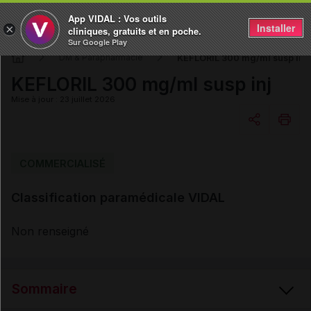
App VIDAL : Vos outils
Installer
×
cliniques, gratuits et en poche.
Sur Google Play
KEFLORIL 300 mg/ml susp inj
DM & Parapharmacie
KEFLORIL 300 mg/ml susp inj
Mise à jour : 23 juillet 2026
Copier l'url
COMMERCIALISÉ
Classification paramédicale VIDAL
Email
Non renseigné
Sommaire