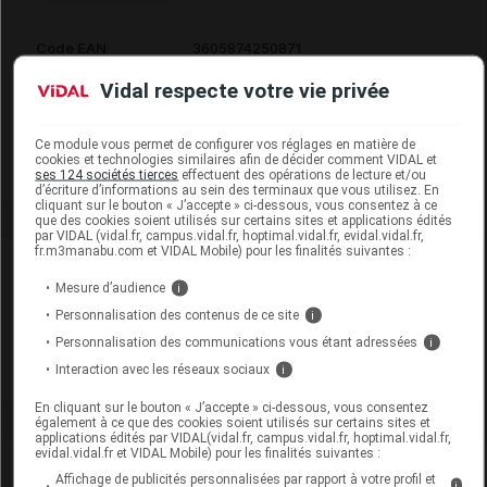
Code EAN
3605874250871
Code GTIN 14
03605874250871
Vidal respecte votre vie privée
Labo. Distributeur
Vétoquinol
Remboursement
NR
Ce module vous permet de configurer vos réglages en matière de
cookies et technologies similaires afin de décider comment VIDAL et
ses 124 sociétés tierces
effectuent des opérations de lecture et/ou
d’écriture d’informations au sein des terminaux que vous utilisez. En
cliquant sur le bouton « J’accepte » ci-dessous, vous consentez à ce
que des cookies soient utilisés sur certains sites et applications édités
par VIDAL (vidal.fr, campus.vidal.fr, hoptimal.vidal.fr, evidal.vidal.fr,
fr.m3manabu.com et VIDAL Mobile) pour les finalités suivantes :
Laboratoire
Mesure d’audience
i
Personnalisation des contenus de ce site
i
Vétoquinol
Personnalisation des communications vous étant adressées
i
Interaction avec les réseaux sociaux
Voir la fiche laboratoire
i
En cliquant sur le bouton « J’accepte » ci-dessous, vous consentez
également à ce que des cookies soient utilisés sur certains sites et
applications édités par VIDAL(vidal.fr, campus.vidal.fr, hoptimal.vidal.fr,
evidal.vidal.fr et VIDAL Mobile) pour les finalités suivantes :
Affichage de publicités personnalisées par rapport à votre profil et
i