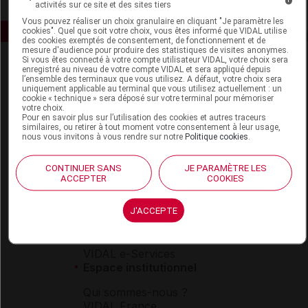
activités sur ce site et des sites tiers
Vous pouvez réaliser un choix granulaire en cliquant "Je paramètre les
cookies". Quel que soit votre choix, vous êtes informé que VIDAL utilise
des cookies exemptés de consentement, de fonctionnement et de
mesure d'audience pour produire des statistiques de visites anonymes.
Si vous êtes connecté à votre compte utilisateur VIDAL, votre choix sera
enregistré au niveau de votre compte VIDAL et sera appliqué depuis
l’ensemble des terminaux que vous utilisez. A défaut, votre choix sera
uniquement applicable au terminal que vous utilisez actuellement : un
cookie « technique » sera déposé sur votre terminal pour mémoriser
votre choix.
Pour en savoir plus sur l’utilisation des cookies et autres traceurs
similaires, ou retirer à tout moment votre consentement à leur usage,
Espace produit
nous vous invitons à vous rendre sur notre
Politique cookies
.
Boutique
CONTINUER SANS
JE PARAMÈTRE LES
VIDAL Expert
ACCEPTER
COOKIES
VIDAL Hoptimal
eVIDAL
J'ACCEPTE
VIDAL Mobile
VIDAL widget
VIDAL Sécurisation
VIDAL e-Services
Espace institutionnel
Qui sommes-nous ?
VIDAL France