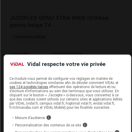
JUZOFLEX GENU XTRA WIDE Orthèse
genou beige T4
Commercialisé
Code EAN
4067501277054
Labo. Distributeur
Juzo
Vidal respecte votre vie privée
Ce module vous permet de configurer vos réglages en matière de
cookies et technologies similaires afin de décider comment VIDAL et
ses 124 sociétés tierces
effectuent des opérations de lecture et/ou
Code
Code
Nature
d’écriture d’informations au sein des terminaux que vous utilisez. En
Désignation
cliquant sur le bouton « J’accepte » ci-dessous, vous consentez à ce
LPPR
prestation
prestation
que des cookies soient utilisés sur certains sites et applications édités
par VIDAL (vidal.fr, campus.vidal.fr, hoptimal.vidal.fr, evidal.vidal.fr,
fr.m3manabu.com et VIDAL Mobile) pour les finalités suivantes :
GENOUILLERE
Mesure d’audience
i
EN SERIE
Personnalisation des contenus de ce site
i
ELASTIQUE EN