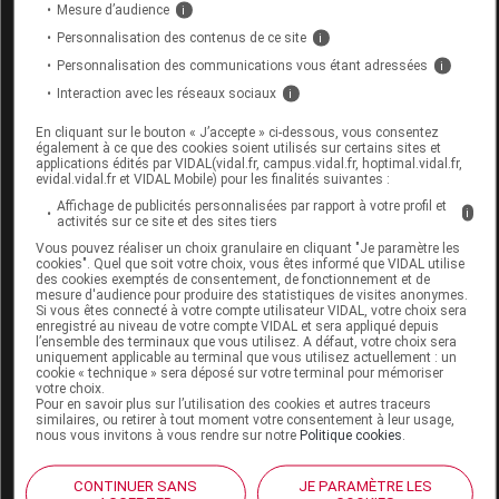
Mesure d’audience
i
Commercialisé
Personnalisation des contenus de ce site
i
Personnalisation des communications vous étant adressées
i
Code EAN
4069979485160
Interaction avec les réseaux sociaux
i
Labo. Distributeur
Juzo
En cliquant sur le bouton « J’accepte » ci-dessous, vous consentez
également à ce que des cookies soient utilisés sur certains sites et
applications édités par VIDAL(vidal.fr, campus.vidal.fr, hoptimal.vidal.fr,
evidal.vidal.fr et VIDAL Mobile) pour les finalités suivantes :
Affichage de publicités personnalisées par rapport à votre profil et
Code
Code
Nature
i
Désignation
activités sur ce site et des sites tiers
LPPR
prestation
prestation
Vous pouvez réaliser un choix granulaire en cliquant "Je paramètre les
cookies". Quel que soit votre choix, vous êtes informé que VIDAL utilise
des cookies exemptés de consentement, de fonctionnement et de
mesure d'audience pour produire des statistiques de visites anonymes.
BAS CUISSE
Si vous êtes connecté à votre compte utilisateur VIDAL, votre choix sera
enregistré au niveau de votre compte VIDAL et sera appliqué depuis
EN 22 EN
l’ensemble des terminaux que vous utilisez. A défaut, votre choix sera
uniquement applicable au terminal que vous utilisez actuellement : un
SERIE
Orthèses
cookie « technique » sera déposé sur votre terminal pour mémoriser
2111880
DVO
votre choix.
ELASTIQUE
diverses
Pour en savoir plus sur l’utilisation des cookies et autres traceurs
EN 2 SENS -
similaires, ou retirer à tout moment votre consentement à leur usage,
nous vous invitons à vous rendre sur notre
Politique cookies
.
V4
CONTINUER SANS
JE PARAMÈTRE LES