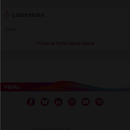
Laboratoire
Juzo
Voir la fiche laboratoire
Espace produit