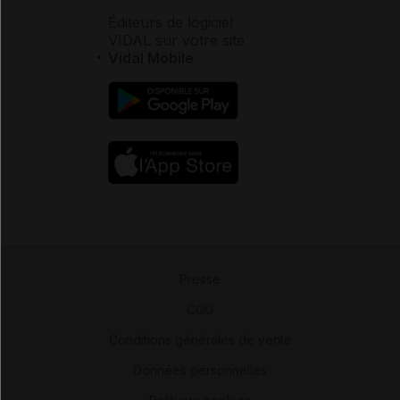
Éditeurs de logiciel
VIDAL sur votre site
Vidal Mobile
Presse
-
CGU
-
Conditions générales de vente
-
Données personnelles
-