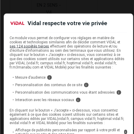
EN 2 SENS -
V4
Vidal respecte votre vie privée
Ce module vous permet de configurer vos réglages en matière de
cookies et technologies similaires afin de décider comment VIDAL et
JUZO DYNAMIC COTTON 2 Bas autofix
ses 124 sociétés tierces
effectuent des opérations de lecture et/ou
pied fermé mixte chair T5C
d’écriture d’informations au sein des terminaux que vous utilisez. En
cliquant sur le bouton « J’accepte » ci-dessous, vous consentez à ce
que des cookies soient utilisés sur certains sites et applications édités
par VIDAL (vidal.fr, campus.vidal.fr, hoptimal.vidal.fr, evidal.vidal.fr,
Commercialisé
fr.m3manabu.com et VIDAL Mobile) pour les finalités suivantes :
Mesure d’audience
i
Code 13
3401060128937
Personnalisation des contenus de ce site
i
Labo. Distributeur
Juzo
Personnalisation des communications vous étant adressées
i
Interaction avec les réseaux sociaux
i
En cliquant sur le bouton « J’accepte » ci-dessous, vous consentez
également à ce que des cookies soient utilisés sur certains sites et
Code
Code
Nature
applications édités par VIDAL(vidal.fr, campus.vidal.fr, hoptimal.vidal.fr,
Désignation
evidal.vidal.fr et VIDAL Mobile) pour les finalités suivantes :
LPPR
prestation
prestation
Affichage de publicités personnalisées par rapport à votre profil et
i