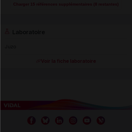
Charger 15 références supplémentaires (8 restantes)
Laboratoire
Juzo
Voir la fiche laboratoire