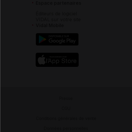
Espace partenaires
Éditeurs de logiciel
VIDAL sur votre site
Vidal Mobile
Presse
-
CGU
-
Conditions générales de vente
-
Données personnelles