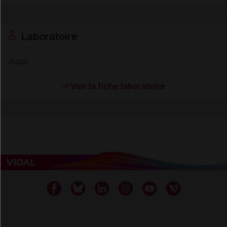
Laboratoire
Juzo
Voir la fiche laboratoire