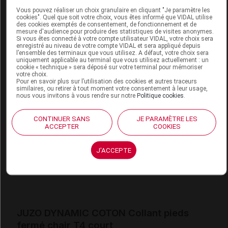
LPPR
prestation
prestation
Vous pouvez réaliser un choix granulaire en cliquant "Je paramètre les
cookies". Quel que soit votre choix, vous êtes informé que VIDAL utilise
des cookies exemptés de consentement, de fonctionnement et de
mesure d'audience pour produire des statistiques de visites anonymes.
BAS CUISSE
Si vous êtes connecté à votre compte utilisateur VIDAL, votre choix sera
enregistré au niveau de votre compte VIDAL et sera appliqué depuis
EN 22 EN
l’ensemble des terminaux que vous utilisez. A défaut, votre choix sera
uniquement applicable au terminal que vous utilisez actuellement : un
SERIE
Orthèses
cookie « technique » sera déposé sur votre terminal pour mémoriser
2111880
DVO
ELASTIQUE
diverses
votre choix.
Pour en savoir plus sur l’utilisation des cookies et autres traceurs
EN 2 SENS -
similaires, ou retirer à tout moment votre consentement à leur usage,
nous vous invitons à vous rendre sur notre
Politique cookies
.
V4
CONTINUER SANS
JE PARAMÈTRE LES
SUPPLEMENT
ACCEPTER
COOKIES
POUR UN
Orthèses
2159791
DVO
COLLANT EN
diverses
J'ACCEPTE
SERIE - SV4
JUZO DYNAMIC COTON Collant pieds
fermé chair T4 court