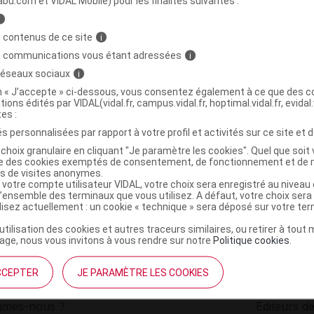
abu.com et VIDAL Mobile) pour les finalités suivantes :
i
MEGA 3 DHA Caps B/45
C
 contenus de ce site
i
s communications vous étant adressées
i
 réseaux sociaux
i
3160920645365
on « J’accepte » ci-dessous, vous consentez également à ce que des co
r
Laboratoires Juva Santé
tions édités par VIDAL(vidal.fr, campus.vidal.fr, hoptimal.vidal.fr, evidal.
NR
tes :
s personnalisées par rapport à votre profil et activités sur ce site et d
choix granulaire en cliquant "Je paramètre les cookies". Quel que soit 
ise des cookies exemptés de consentement, de fonctionnement et de 
es de visites anonymes.
 votre compte utilisateur VIDAL, votre choix sera enregistré au nivea
l’ensemble des terminaux que vous utilisez. A défaut, votre choix ser
ilisez actuellement : un cookie « technique » sera déposé sur votre te
’utilisation des cookies et autres traceurs similaires, ou retirer à tou
ge, nous vous invitons à vous rendre sur notre
Politique cookies
.
CCEPTER
JE PARAMÈTRE LES COOKIES
institutionnel
Espace pa
mmes-nous ?
Éditeurs de