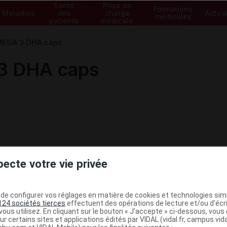
Santé
Prise en
Formations
Maladies
des
charge
Actual
médicales
patients
médicale
EGA 3 DHA caps
 DHA caps
pecte votre vie privée
e configurer vos réglages en matière de cookies et technologies simil
124 sociétés tierces
effectuent des opérations de lecture et/ou d’écr
ous utilisez. En cliquant sur le bouton « J’accepte » ci-dessous, vou
ministratives
ur certains sites et applications édités par VIDAL (vidal.fr, campus.vidal.