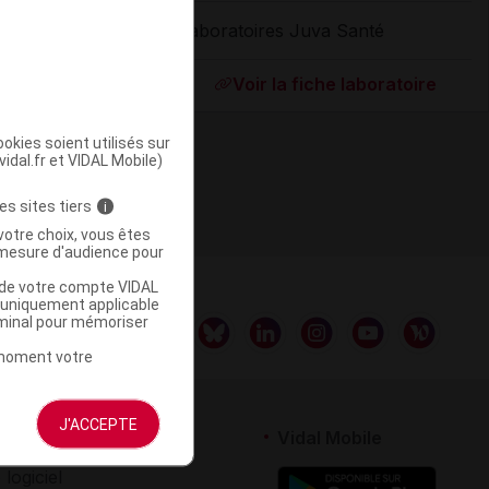
Laboratoires Juva Santé
ommercialisé
Voir la fiche laboratoire
okies soient utilisés sur
vidal.fr et VIDAL Mobile)
es sites tiers
i
votre choix, vous êtes
mesure d'audience pour
u de votre compte VIDAL
a uniquement applicable
rminal pour mémoriser
t moment votre
J'ACCEPTE
rtenaires
Vidal Mobile
 logiciel