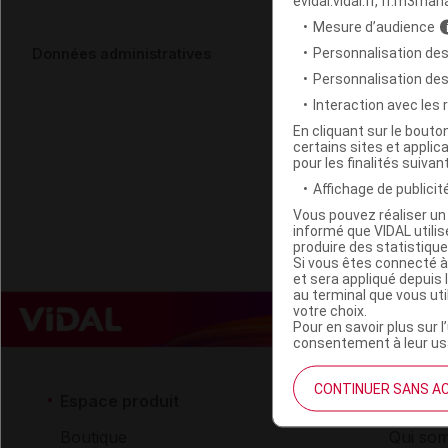
evidal.vidal.fr, fr.m3man
Mesure d’audience
JUVAMINE O
Personnalisation des
Données administratives
Personnalisation de
Interaction avec les
Code EAN
En cliquant sur le bout
Labo. Distributeu
certains sites et applica
Remboursement
pour les finalités suivan
Affichage de publicité
Vous pouvez réaliser un 
informé que VIDAL util
produire des statistiqu
Si vous êtes connecté à
et sera appliqué depuis 
au terminal que vous ut
votre choix.
Pour en savoir plus sur l
consentement à leur usa
CONTINUER SANS A
Espace produit
Espace 
Boutique
Qui so