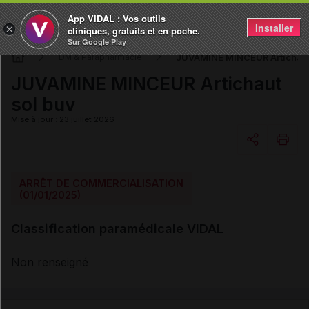
App VIDAL : Vos outils
Installer
×
cliniques, gratuits et en poche.
Sur Google Play
JUVAMINE MINCEUR Artichaut
DM & Parapharmacie
JUVAMINE MINCEUR Artichaut
sol buv
Mise à jour : 23 juillet 2026
Copier l'url
ARRÊT DE COMMERCIALISATION
(01/01/2025)
Email
Classification paramédicale VIDAL
Non renseigné