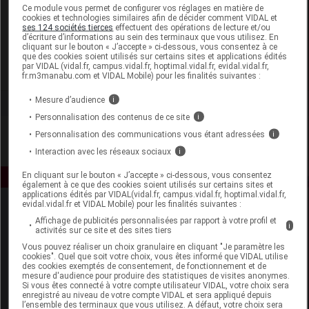
Laboratoire
Ce module vous permet de configurer vos réglages en matière de
cookies et technologies similaires afin de décider comment VIDAL et
ses 124 sociétés tierces
effectuent des opérations de lecture et/ou
d’écriture d’informations au sein des terminaux que vous utilisez. En
Laboratoires Juva Santé
cliquant sur le bouton « J’accepte » ci-dessous, vous consentez à ce
que des cookies soient utilisés sur certains sites et applications édités
par VIDAL (vidal.fr, campus.vidal.fr, hoptimal.vidal.fr, evidal.vidal.fr,
Voir la fiche laboratoire
fr.m3manabu.com et VIDAL Mobile) pour les finalités suivantes :
Mesure d’audience
i
Personnalisation des contenus de ce site
i
Personnalisation des communications vous étant adressées
i
Interaction avec les réseaux sociaux
i
En cliquant sur le bouton « J’accepte » ci-dessous, vous consentez
également à ce que des cookies soient utilisés sur certains sites et
applications édités par VIDAL(vidal.fr, campus.vidal.fr, hoptimal.vidal.fr,
evidal.vidal.fr et VIDAL Mobile) pour les finalités suivantes :
Affichage de publicités personnalisées par rapport à votre profil et
i
activités sur ce site et des sites tiers
Vous pouvez réaliser un choix granulaire en cliquant "Je paramètre les
cookies". Quel que soit votre choix, vous êtes informé que VIDAL utilise
des cookies exemptés de consentement, de fonctionnement et de
mesure d'audience pour produire des statistiques de visites anonymes.
Espace produit
Si vous êtes connecté à votre compte utilisateur VIDAL, votre choix sera
enregistré au niveau de votre compte VIDAL et sera appliqué depuis
Boutique
l’ensemble des terminaux que vous utilisez. A défaut, votre choix sera