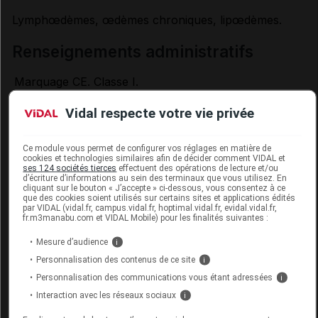
Lymphœdèmes, œdèmes chroniques, lipœdèmes.
renseignements administratifs
Marquage CE. Classe I.
Vidal respecte votre vie privée
Données administratives
Ce module vous permet de configurer vos réglages en matière de
cookies et technologies similaires afin de décider comment VIDAL et
ses 124 sociétés tierces
effectuent des opérations de lecture et/ou
d’écriture d’informations au sein des terminaux que vous utilisez. En
JOBST ELVAREX Vêtement compressif
cliquant sur le bouton « J’accepte » ci-dessous, vous consentez à ce
que des cookies soient utilisés sur certains sites et applications édités
sur mesure
par VIDAL (vidal.fr, campus.vidal.fr, hoptimal.vidal.fr, evidal.vidal.fr,
fr.m3manabu.com et VIDAL Mobile) pour les finalités suivantes :
Non Commercialisé À Ce Jour
Mesure d’audience
i
Personnalisation des contenus de ce site
i
Labo. Distributeur
BSN-Radiante SAS
Personnalisation des communications vous étant adressées
i
Remboursement
NR
Interaction avec les réseaux sociaux
i