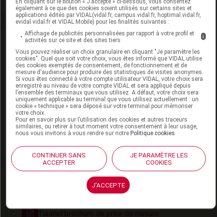
En cliquant sur le bouton « J’accepte » ci-dessous, vous consentez
également à ce que des cookies soient utilisés sur certains sites et
applications édités par VIDAL(vidal.fr, campus.vidal.fr, hoptimal.vidal.fr,
evidal.vidal.fr et VIDAL Mobile) pour les finalités suivantes :
Affichage de publicités personnalisées par rapport à votre profil et
i
activités sur ce site et des sites tiers
Laboratoire
Vous pouvez réaliser un choix granulaire en cliquant "Je paramètre les
cookies". Quel que soit votre choix, vous êtes informé que VIDAL utilise
des cookies exemptés de consentement, de fonctionnement et de
BSN-RADIANTE SAS
mesure d'audience pour produire des statistiques de visites anonymes.
Si vous êtes connecté à votre compte utilisateur VIDAL, votre choix sera
3, Rue d'Arsonval. 86100 Châtellerault
enregistré au niveau de votre compte VIDAL et sera appliqué depuis
Tél : 05 49 20 01 08
l’ensemble des terminaux que vous utilisez. A défaut, votre choix sera
uniquement applicable au terminal que vous utilisez actuellement : un
E-mail : lymphologie@essity.com
cookie « technique » sera déposé sur votre terminal pour mémoriser
votre choix.
https://medical.essity.fr
Pour en savoir plus sur l’utilisation des cookies et autres traceurs
similaires, ou retirer à tout moment votre consentement à leur usage,
nous vous invitons à vous rendre sur notre
Politique cookies
.
Voir la fiche laboratoire
CONTINUER SANS
JE PARAMÈTRE LES
ACCEPTER
COOKIES
Document utile
J'ACCEPTE
Tutoriel brochure de prise de mesure