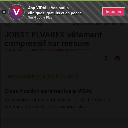
App VIDAL : Vos outils
Installer
×
cliniques, gratuits et en poche.
Sur Google Play
JOBST ELVAREX vêtement com
DM & Parapharmacie
JOBST ELVAREX vêtement
compressif sur mesure
Mise à jour : 23 juillet 2026
Ajouter un commentaire
Copier l'url
NON COMMERCIALISÉ À CE JOUR
Classification paramédicale VIDAL
Email
Accessoires et matériel médical
Orthopédie
Vêtements / accessoires compressifs