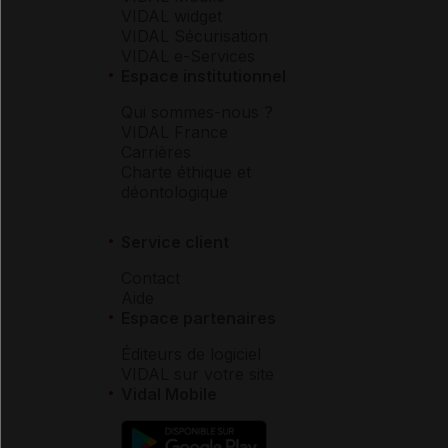
VIDAL widget
VIDAL Sécurisation
VIDAL e-Services
Espace institutionnel
Qui sommes-nous ?
VIDAL France
Carrières
Charte éthique et
déontologique
Service client
Contact
Aide
Espace partenaires
Éditeurs de logiciel
VIDAL sur votre site
Vidal Mobile