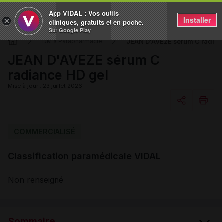
App VIDAL : Vos outils
Installer
×
cliniques, gratuits et en poche.
Sur Google Play
JEAN D'AVEZE sérum C radian
DM & Parapharmacie
JEAN D'AVEZE sérum C
radiance HD gel
Mise à jour : 23 juillet 2026
Copier l'url
COMMERCIALISÉ
Classification paramédicale VIDAL
Email
Non renseigné
Sommaire