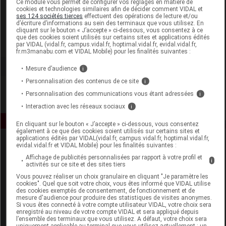
Ce module vous permet de configurer vos réglages en matière de
cookies et technologies similaires afin de décider comment VIDAL et
ses 124 sociétés tierces
effectuent des opérations de lecture et/ou
Jean d'Avèze
d’écriture d’informations au sein des terminaux que vous utilisez. En
cliquant sur le bouton « J’accepte » ci-dessous, vous consentez à ce
que des cookies soient utilisés sur certains sites et applications édités
Voir la fiche laboratoire
par VIDAL (vidal.fr, campus.vidal.fr, hoptimal.vidal.fr, evidal.vidal.fr,
fr.m3manabu.com et VIDAL Mobile) pour les finalités suivantes :
Mesure d’audience
i
Personnalisation des contenus de ce site
i
Personnalisation des communications vous étant adressées
i
Interaction avec les réseaux sociaux
i
En cliquant sur le bouton « J’accepte » ci-dessous, vous consentez
également à ce que des cookies soient utilisés sur certains sites et
applications édités par VIDAL(vidal.fr, campus.vidal.fr, hoptimal.vidal.fr,
evidal.vidal.fr et VIDAL Mobile) pour les finalités suivantes :
Affichage de publicités personnalisées par rapport à votre profil et
i
activités sur ce site et des sites tiers
Vous pouvez réaliser un choix granulaire en cliquant "Je paramètre les
cookies". Quel que soit votre choix, vous êtes informé que VIDAL utilise
des cookies exemptés de consentement, de fonctionnement et de
Espace produit
mesure d'audience pour produire des statistiques de visites anonymes.
Si vous êtes connecté à votre compte utilisateur VIDAL, votre choix sera
enregistré au niveau de votre compte VIDAL et sera appliqué depuis
Boutique
l’ensemble des terminaux que vous utilisez. A défaut, votre choix sera
VIDAL Expert
uniquement applicable au terminal que vous utilisez actuellement : un