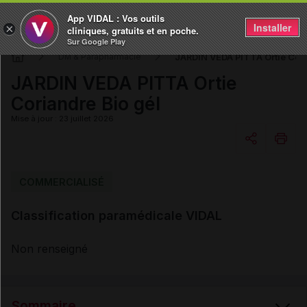
App VIDAL : Vos outils
Installer
×
cliniques, gratuits et en poche.
Sur Google Play
JARDIN VEDA PITTA Ortie Cori
DM & Parapharmacie
JARDIN VEDA PITTA Ortie
Coriandre Bio gél
Mise à jour : 23 juillet 2026
Copier l'url
COMMERCIALISÉ
Classification paramédicale VIDAL
Email
Non renseigné
Sommaire