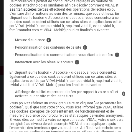
Ce module vous permet de configurer vos réglages en matière de
cookies et technologies similaires afin de décider comment VIDAL et
ses 124 sociétés tierces
effectuent des opérations de lecture et/ou
Fitoform
d’écriture d’informations au sein des terminaux que vous utilisez. En
cliquant sur le bouton « J’accepte » ci-dessous, vous consentez à ce
que des cookies soient utilisés sur certains sites et applications édités
Voir la fiche laboratoire
par VIDAL (vidal.fr, campus.vidal.fr, hoptimal.vidal.fr, evidal.vidal.fr,
fr.m3manabu.com et VIDAL Mobile) pour les finalités suivantes :
Mesure d’audience
i
Personnalisation des contenus de ce site
i
Personnalisation des communications vous étant adressées
i
Interaction avec les réseaux sociaux
i
En cliquant sur le bouton « J’accepte » ci-dessous, vous consentez
également à ce que des cookies soient utilisés sur certains sites et
applications édités par VIDAL(vidal.fr, campus.vidal.fr, hoptimal.vidal.fr,
evidal.vidal.fr et VIDAL Mobile) pour les finalités suivantes :
Affichage de publicités personnalisées par rapport à votre profil et
i
activités sur ce site et des sites tiers
Vous pouvez réaliser un choix granulaire en cliquant "Je paramètre les
cookies". Quel que soit votre choix, vous êtes informé que VIDAL utilise
des cookies exemptés de consentement, de fonctionnement et de
Espace produit
mesure d'audience pour produire des statistiques de visites anonymes.
Si vous êtes connecté à votre compte utilisateur VIDAL, votre choix sera
enregistré au niveau de votre compte VIDAL et sera appliqué depuis
Boutique
l’ensemble des terminaux que vous utilisez. A défaut, votre choix sera
VIDAL Expert
uniquement applicable au terminal que vous utilisez actuellement : un