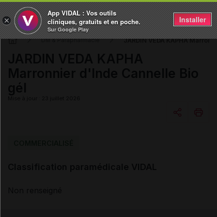
App VIDAL : Vos outils
Installer
×
cliniques, gratuits et en poche.
Sur Google Play
JARDIN VEDA KAPHA Marronnie
DM & Parapharmacie
JARDIN VEDA KAPHA
Marronnier d'Inde Cannelle Bio
gél
Mise à jour : 23 juillet 2026
Copier l'url
COMMERCIALISÉ
Classification paramédicale VIDAL
Email
Non renseigné