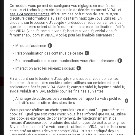
Laboratoire
Ce module vous permet de configurer vos réglages en matière de
cookies et technologies similaires afin de décider comment VIDAL et
ses 124 sociétés tierces
effectuent des opérations de lecture et/ou
d’écriture d’informations au sein des terminaux que vous utilisez. En
Fitoform
cliquant sur le bouton « J’accepte » ci-dessous, vous consentez à ce
que des cookies soient utilisés sur certains sites et applications édités
par VIDAL (vidal.fr, campus.vidal.fr, hoptimal.vidal.fr, evidal.vidal.fr,
Voir la fiche laboratoire
fr.m3manabu.com et VIDAL Mobile) pour les finalités suivantes :
Mesure d’audience
i
Personnalisation des contenus de ce site
i
Personnalisation des communications vous étant adressées
i
Interaction avec les réseaux sociaux
i
En cliquant sur le bouton « J’accepte » ci-dessous, vous consentez
également à ce que des cookies soient utilisés sur certains sites et
applications édités par VIDAL(vidal.fr, campus.vidal.fr, hoptimal.vidal.fr,
evidal.vidal.fr et VIDAL Mobile) pour les finalités suivantes :
Affichage de publicités personnalisées par rapport à votre profil et
i
activités sur ce site et des sites tiers
Vous pouvez réaliser un choix granulaire en cliquant "Je paramètre les
cookies". Quel que soit votre choix, vous êtes informé que VIDAL utilise
des cookies exemptés de consentement, de fonctionnement et de
mesure d'audience pour produire des statistiques de visites anonymes.
Espace produit
Si vous êtes connecté à votre compte utilisateur VIDAL, votre choix sera
enregistré au niveau de votre compte VIDAL et sera appliqué depuis