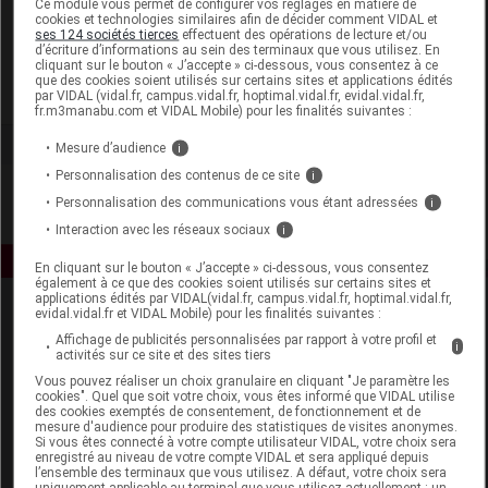
Ce module vous permet de configurer vos réglages en matière de
cookies et technologies similaires afin de décider comment VIDAL et
ses 124 sociétés tierces
effectuent des opérations de lecture et/ou
ISDIN Auriga
d’écriture d’informations au sein des terminaux que vous utilisez. En
cliquant sur le bouton « J’accepte » ci-dessous, vous consentez à ce
que des cookies soient utilisés sur certains sites et applications édités
Voir la fiche laboratoire
par VIDAL (vidal.fr, campus.vidal.fr, hoptimal.vidal.fr, evidal.vidal.fr,
fr.m3manabu.com et VIDAL Mobile) pour les finalités suivantes :
Mesure d’audience
i
Personnalisation des contenus de ce site
i
Personnalisation des communications vous étant adressées
i
Interaction avec les réseaux sociaux
i
En cliquant sur le bouton « J’accepte » ci-dessous, vous consentez
également à ce que des cookies soient utilisés sur certains sites et
applications édités par VIDAL(vidal.fr, campus.vidal.fr, hoptimal.vidal.fr,
evidal.vidal.fr et VIDAL Mobile) pour les finalités suivantes :
Affichage de publicités personnalisées par rapport à votre profil et
i
activités sur ce site et des sites tiers
Vous pouvez réaliser un choix granulaire en cliquant "Je paramètre les
cookies". Quel que soit votre choix, vous êtes informé que VIDAL utilise
des cookies exemptés de consentement, de fonctionnement et de
Espace produit
mesure d'audience pour produire des statistiques de visites anonymes.
Si vous êtes connecté à votre compte utilisateur VIDAL, votre choix sera
enregistré au niveau de votre compte VIDAL et sera appliqué depuis
Boutique
l’ensemble des terminaux que vous utilisez. A défaut, votre choix sera
VIDAL Expert
uniquement applicable au terminal que vous utilisez actuellement : un