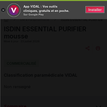
App VIDAL : Vos outils
Installer
×
cliniques, gratuits et en poche.
Sur Google Play
ISDIN ESSENTIAL PURIFIER m
DM & Parapharmacie
ISDIN ESSENTIAL PURIFIER
mousse
Mise à jour : 23 juillet 2026
Copier l'url
COMMERCIALISÉ
Classification paramédicale VIDAL
Email
Non renseigné
Sommaire