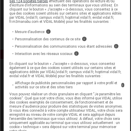
ses 124 sociétés tierces
effectuent des opérations de lecture et/ou
d’écriture d’informations au sein des terminaux que vous utilisez. En
cliquant sur le bouton « J’accepte » ci-dessous, vous consentez à ce
Voir la fiche laboratoire
que des cookies soient utilisés sur certains sites et applications édités
par VIDAL (vidal.fr, campus.vidal.fr, hoptimal.vidal.fr, evidal.vidal.fr,
fr.m3manabu.com et VIDAL Mobile) pour les finalités suivantes :
Mesure d’audience
i
Personnalisation des contenus de ce site
i
Personnalisation des communications vous étant adressées
i
Interaction avec les réseaux sociaux
i
En cliquant sur le bouton « J’accepte » ci-dessous, vous consentez
également à ce que des cookies soient utilisés sur certains sites et
applications édités par VIDAL(vidal.fr, campus.vidal.fr, hoptimal.vidal.fr,
evidal.vidal.fr et VIDAL Mobile) pour les finalités suivantes :
Affichage de publicités personnalisées par rapport à votre profil et
i
activités sur ce site et des sites tiers
Vous pouvez réaliser un choix granulaire en cliquant "Je paramètre les
Espace produit
cookies". Quel que soit votre choix, vous êtes informé que VIDAL utilise
des cookies exemptés de consentement, de fonctionnement et de
mesure d'audience pour produire des statistiques de visites anonymes.
Boutique
Si vous êtes connecté à votre compte utilisateur VIDAL, votre choix sera
VIDAL Expert
enregistré au niveau de votre compte VIDAL et sera appliqué depuis
l’ensemble des terminaux que vous utilisez. A défaut, votre choix sera
VIDAL Hoptimal
uniquement applicable au terminal que vous utilisez actuellement : un
eVIDAL
cookie « technique » sera déposé sur votre terminal pour mémoriser
votre choix.