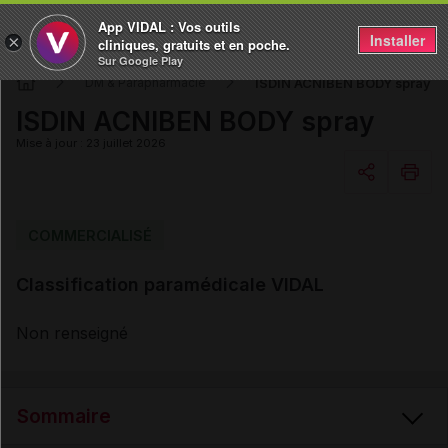
App VIDAL : Vos outils
Installer
×
cliniques, gratuits et en poche.
Sur Google Play
ISDIN ACNIBEN BODY spray
DM & Parapharmacie
ISDIN ACNIBEN BODY spray
Mise à jour : 23 juillet 2026
Copier l'url
COMMERCIALISÉ
Classification paramédicale VIDAL
Email
Non renseigné
Sommaire