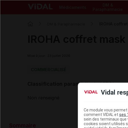
DM &
Médicaments
Parapharmacie
IROHA coffret
DM & Parapharmacie
IROHA coffret mask
Mise à jour : 23 juillet 2026
COMMERCIALISÉ
Classification paramédicale VIDAL
Vidal res
Non renseigné
Ce module vous permet d
comment VIDAL et
ses 
sein des terminaux que v
Données ad
cookies soient utilisés s
Sommaire