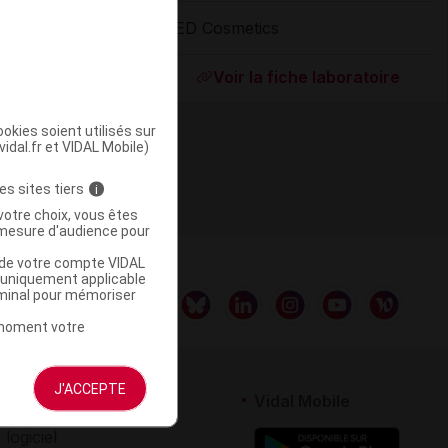
CED Cosmetics
ommercialisé
Voir la fiche laboratoire
okies soient utilisés sur
vidal.fr et VIDAL Mobile)
es sites tiers
i
votre choix, vous êtes
mesure d'audience pour
u de votre compte VIDAL
a uniquement applicable
rminal pour mémoriser
t moment votre
J'ACCEPTE
rtenaires
Vidal Mobile
 logiciel