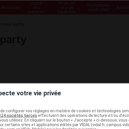
Santé
Prise en
Formations
Maladies
des
charge
Actual
médicales
patients
médicale
 mask party
 party
pecte votre vie privée
e configurer vos réglages en matière de cookies et technologies simil
124 sociétés tierces
effectuent des opérations de lecture et/ou d’écr
ous utilisez. En cliquant sur le bouton « J’accepte » ci-dessous, vou
ministratives
ur certains sites et applications édités par VIDAL (vidal.fr, campus.vidal.