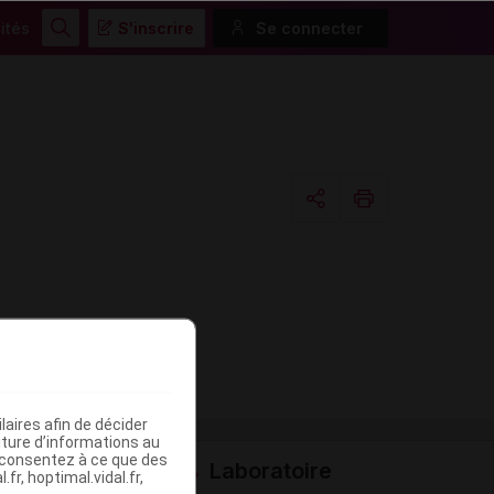
ités
S'inscrire
Se connecter
Rechercher
Copier l'url
Email
aires afin de décider
iture d’informations au
s consentez à ce que des
Laboratoire
fr, hoptimal.vidal.fr,