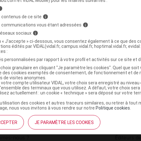
abu.com et VIDAL Mobile) pour les finalités suivantes :
i
et mask party
C
 contenus de ce site
i
s communications vous étant adressées
i
 réseaux sociaux
i
8436036438104
on « J’accepte » ci-dessous, vous consentez également à ce que des co
r
CED Cosmetics
tions édités par VIDAL(vidal.fr, campus.vidal.fr, hoptimal.vidal.fr, evidal.
NR
tes :
s personnalisées par rapport à votre profil et activités sur ce site et d
choix granulaire en cliquant "Je paramètre les cookies". Quel que soit 
ise des cookies exemptés de consentement, de fonctionnement et de 
es de visites anonymes.
 votre compte utilisateur VIDAL, votre choix sera enregistré au nivea
l’ensemble des terminaux que vous utilisez. A défaut, votre choix ser
ilisez actuellement : un cookie « technique » sera déposé sur votre te
’utilisation des cookies et autres traceurs similaires, ou retirer à tou
ge, nous vous invitons à vous rendre sur notre
Politique cookies
.
CCEPTER
JE PARAMÈTRE LES COOKIES
institutionnel
Espace pa
mmes-nous ?
Éditeurs de