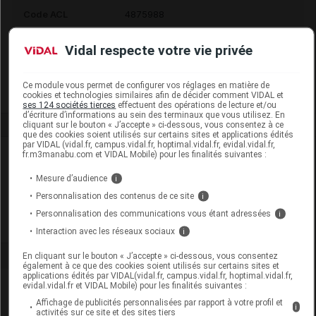
Code ACL
4875988
Code 13
3401548759882
Vidal respecte votre vie privée
Labo. Distributeur
Iphym
Remboursement
NR
Ce module vous permet de configurer vos réglages en matière de
cookies et technologies similaires afin de décider comment VIDAL et
ses 124 sociétés tierces
effectuent des opérations de lecture et/ou
d’écriture d’informations au sein des terminaux que vous utilisez. En
cliquant sur le bouton « J’accepte » ci-dessous, vous consentez à ce
que des cookies soient utilisés sur certains sites et applications édités
par VIDAL (vidal.fr, campus.vidal.fr, hoptimal.vidal.fr, evidal.vidal.fr,
Laboratoire
fr.m3manabu.com et VIDAL Mobile) pour les finalités suivantes :
Mesure d’audience
i
Iphym
Personnalisation des contenus de ce site
i
Personnalisation des communications vous étant adressées
i
Voir la fiche laboratoire
Interaction avec les réseaux sociaux
i
En cliquant sur le bouton « J’accepte » ci-dessous, vous consentez
également à ce que des cookies soient utilisés sur certains sites et
applications édités par VIDAL(vidal.fr, campus.vidal.fr, hoptimal.vidal.fr,
evidal.vidal.fr et VIDAL Mobile) pour les finalités suivantes :
Affichage de publicités personnalisées par rapport à votre profil et
i
activités sur ce site et des sites tiers