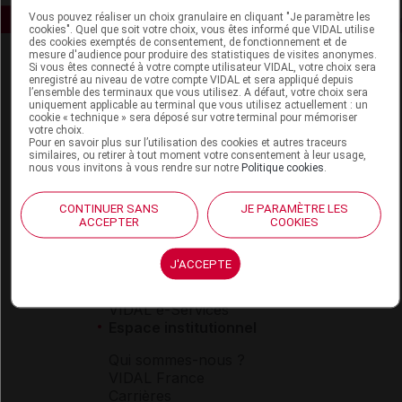
Vous pouvez réaliser un choix granulaire en cliquant "Je paramètre les
cookies". Quel que soit votre choix, vous êtes informé que VIDAL utilise
des cookies exemptés de consentement, de fonctionnement et de
mesure d'audience pour produire des statistiques de visites anonymes.
Si vous êtes connecté à votre compte utilisateur VIDAL, votre choix sera
enregistré au niveau de votre compte VIDAL et sera appliqué depuis
l’ensemble des terminaux que vous utilisez. A défaut, votre choix sera
uniquement applicable au terminal que vous utilisez actuellement : un
cookie « technique » sera déposé sur votre terminal pour mémoriser
votre choix.
Pour en savoir plus sur l’utilisation des cookies et autres traceurs
Espace produit
similaires, ou retirer à tout moment votre consentement à leur usage,
nous vous invitons à vous rendre sur notre
Politique cookies
.
Boutique
VIDAL Expert
CONTINUER SANS
JE PARAMÈTRE LES
VIDAL Hoptimal
ACCEPTER
COOKIES
eVIDAL
VIDAL Mobile
J'ACCEPTE
VIDAL widget
VIDAL Sécurisation
VIDAL e-Services
Espace institutionnel
Qui sommes-nous ?
VIDAL France
Carrières