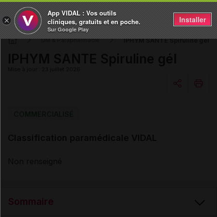
App VIDAL : Vos outils
Installer
×
cliniques, gratuits et en poche.
Sur Google Play
IPHYM SANTE Spiruline gél
DM & Parapharmacie
IPHYM SANTE Spiruline gél
Mise à jour : 23 juillet 2026
Copier l'url
COMMERCIALISÉ
Classification paramédicale VIDAL
Email
Non renseigné
Sommaire